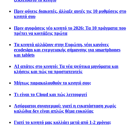
Πριν φύγεις διακοπές, άλλαξε αυτές τις 10 ρυθμίσεις στο
κινητό σου
Πριν αγοράσεις νέο κινητό το 2026: Τα 10 πράγματα που
πρέπει να κοιτάξεις πρώτα
Τα κινητά αλλάζουν στην Ευρώπη, νέοι κανόνες
ecodesign και ενεργειακής σήμανσης για smartphones
και tablets
AI απάτες στο κινητό: Τα νέα ψεύτικα μηνύματα και
κλήσεις και πώς να προστατευτείς
Μήπως παρακολουθούν το κινητό σου;
Τι είναι το Cloud και πώς λειτουργεί
Ασύρματοι συναγερμοί: γιατί η εγκατάσταση χωρίς
καλώδια δεν είναι απλώς θέμα ευκολίας
Γιατί το κινητό μας κολλάει μετά από 1-2 χρόνια;