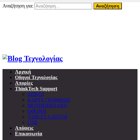
Αναζήτηση για:
08 Αυγούστου, 2026
Home
About ThinkTech
Όροι Χρήσης
Επικοινωνία
Προσωπικά δεδομένα & GDPR
Αρχική
Οδηγοί Τεχνολογίας
Απορίες
ThinkTech Support
ΔΙΣΚΟΙ
ΚΑΡΤΑ ΓΡΑΦΙΚΩΝ
MOTHERBOARD
ΟΘΟΝΗ
TABLET-LAPTOP
USB
Απόψεις
Επικοινωνία