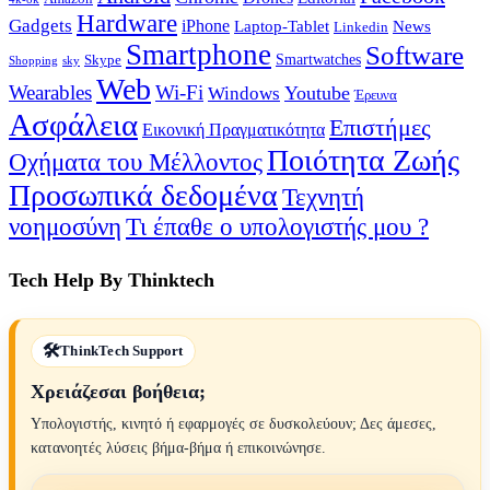
Hardware
Gadgets
iPhone
Laptop-Tablet
News
Linkedin
Smartphone
Software
Smartwatches
Skype
Shopping
sky
Web
Wearables
Wi-Fi
Youtube
Windows
Έρευνα
Ασφάλεια
Επιστήμες
Εικονική Πραγματικότητα
Ποιότητα Ζωής
Οχήματα του Μέλλοντος
Προσωπικά δεδομένα
Τεχνητή
νοημοσύνη
Τι έπαθε ο υπολογιστής μου ?
Tech Help By Thinktech
ThinkTech Support
Χρειάζεσαι βοήθεια;
Υπολογιστής, κινητό ή εφαρμογές σε δυσκολεύουν; Δες άμεσες,
κατανοητές λύσεις βήμα-βήμα ή επικοινώνησε.