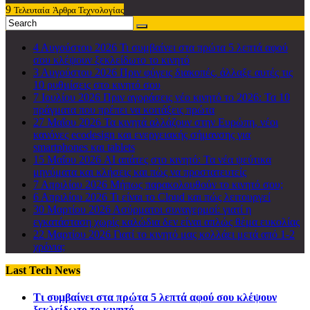
9
Τελευταία
Άρθρα Τεχνολογίας
4 Αυγούστου 2026
Τι συμβαίνει στα πρώτα 5 λεπτά αφού
σου κλέψουν ξεκλείδωτο το κινητό
3 Αυγούστου 2026
Πριν φύγεις διακοπές, άλλαξε αυτές τις
10 ρυθμίσεις στο κινητό σου
7 Ιουλίου 2026
Πριν αγοράσεις νέο κινητό το 2026: Τα 10
πράγματα που πρέπει να κοιτάξεις πρώτα
27 Μαΐου 2026
Τα κινητά αλλάζουν στην Ευρώπη, νέοι
κανόνες ecodesign και ενεργειακής σήμανσης για
smartphones και tablets
15 Μαΐου 2026
AI απάτες στο κινητό: Τα νέα ψεύτικα
μηνύματα και κλήσεις και πώς να προστατευτείς
7 Απριλίου 2026
Μήπως παρακολουθούν το κινητό σου;
6 Απριλίου 2026
Τι είναι το Cloud και πώς λειτουργεί
30 Μαρτίου 2026
Ασύρματοι συναγερμοί: γιατί η
εγκατάσταση χωρίς καλώδια δεν είναι απλώς θέμα ευκολίας
22 Μαρτίου 2026
Γιατί το κινητό μας κολλάει μετά από 1-2
χρόνια;
Last Tech News
Τι συμβαίνει στα πρώτα 5 λεπτά αφού σου κλέψουν
ξεκλείδωτο το κινητό