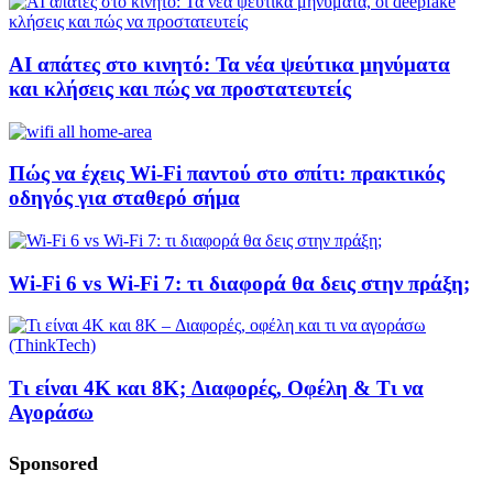
AI απάτες στο κινητό: Τα νέα ψεύτικα μηνύματα
και κλήσεις και πώς να προστατευτείς
Πώς να έχεις Wi-Fi παντού στο σπίτι: πρακτικός
οδηγός για σταθερό σήμα
Wi-Fi 6 vs Wi-Fi 7: τι διαφορά θα δεις στην πράξη;
Τι είναι 4K και 8K; Διαφορές, Οφέλη & Τι να
Αγοράσω
Sponsored