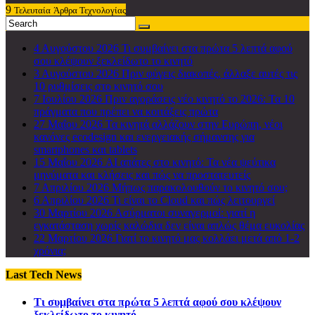
9
Τελευταία
Άρθρα Τεχνολογίας
4 Αυγούστου 2026
Τι συμβαίνει στα πρώτα 5 λεπτά αφού
σου κλέψουν ξεκλείδωτο το κινητό
3 Αυγούστου 2026
Πριν φύγεις διακοπές, άλλαξε αυτές τις
10 ρυθμίσεις στο κινητό σου
7 Ιουλίου 2026
Πριν αγοράσεις νέο κινητό το 2026: Τα 10
πράγματα που πρέπει να κοιτάξεις πρώτα
27 Μαΐου 2026
Τα κινητά αλλάζουν στην Ευρώπη, νέοι
κανόνες ecodesign και ενεργειακής σήμανσης για
smartphones και tablets
15 Μαΐου 2026
AI απάτες στο κινητό: Τα νέα ψεύτικα
μηνύματα και κλήσεις και πώς να προστατευτείς
7 Απριλίου 2026
Μήπως παρακολουθούν το κινητό σου;
6 Απριλίου 2026
Τι είναι το Cloud και πώς λειτουργεί
30 Μαρτίου 2026
Ασύρματοι συναγερμοί: γιατί η
εγκατάσταση χωρίς καλώδια δεν είναι απλώς θέμα ευκολίας
22 Μαρτίου 2026
Γιατί το κινητό μας κολλάει μετά από 1-2
χρόνια;
Last Tech News
Τι συμβαίνει στα πρώτα 5 λεπτά αφού σου κλέψουν
ξεκλείδωτο το κινητό