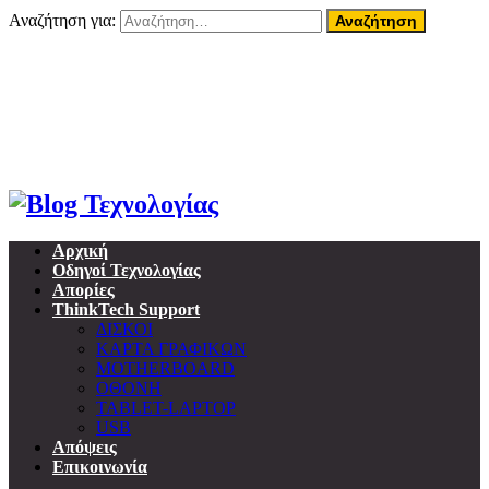
Αναζήτηση για:
07 Αυγούστου, 2026
Home
About ThinkTech
Όροι Χρήσης
Επικοινωνία
Προσωπικά δεδομένα & GDPR
Αρχική
Οδηγοί Τεχνολογίας
Απορίες
ThinkTech Support
ΔΙΣΚΟΙ
ΚΑΡΤΑ ΓΡΑΦΙΚΩΝ
MOTHERBOARD
ΟΘΟΝΗ
TABLET-LAPTOP
USB
Απόψεις
Επικοινωνία