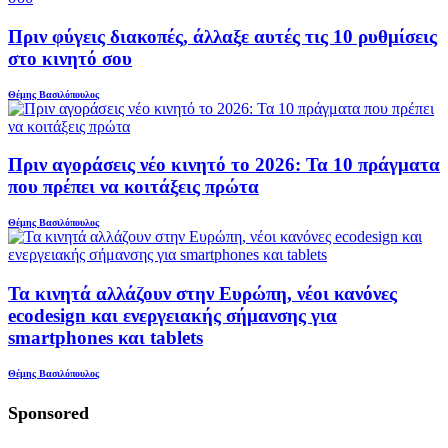
Πριν φύγεις διακοπές, άλλαξε αυτές τις 10 ρυθμίσεις
στο κινητό σου
Θέμης Βασιλόπουλος
Πριν αγοράσεις νέο κινητό το 2026: Τα 10 πράγματα
που πρέπει να κοιτάξεις πρώτα
Θέμης Βασιλόπουλος
Τα κινητά αλλάζουν στην Ευρώπη, νέοι κανόνες
ecodesign και ενεργειακής σήμανσης για
smartphones και tablets
Θέμης Βασιλόπουλος
Sponsored