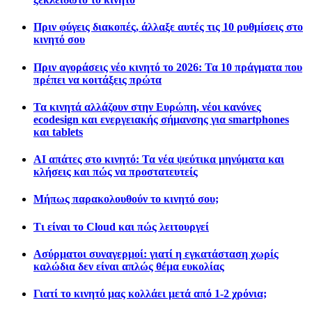
Πριν φύγεις διακοπές, άλλαξε αυτές τις 10 ρυθμίσεις στο
κινητό σου
Πριν αγοράσεις νέο κινητό το 2026: Τα 10 πράγματα που
πρέπει να κοιτάξεις πρώτα
Τα κινητά αλλάζουν στην Ευρώπη, νέοι κανόνες
ecodesign και ενεργειακής σήμανσης για smartphones
και tablets
AI απάτες στο κινητό: Τα νέα ψεύτικα μηνύματα και
κλήσεις και πώς να προστατευτείς
Μήπως παρακολουθούν το κινητό σου;
Τι είναι το Cloud και πώς λειτουργεί
Ασύρματοι συναγερμοί: γιατί η εγκατάσταση χωρίς
καλώδια δεν είναι απλώς θέμα ευκολίας
Γιατί το κινητό μας κολλάει μετά από 1-2 χρόνια;