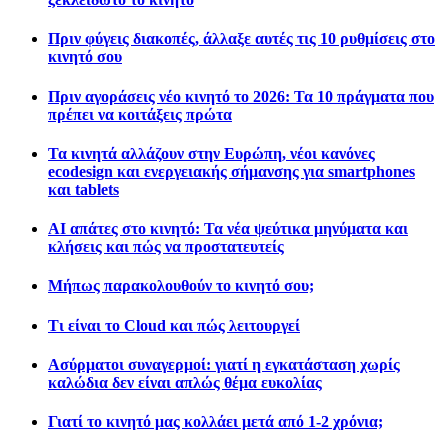
Πριν φύγεις διακοπές, άλλαξε αυτές τις 10 ρυθμίσεις στο
κινητό σου
Πριν αγοράσεις νέο κινητό το 2026: Τα 10 πράγματα που
πρέπει να κοιτάξεις πρώτα
Τα κινητά αλλάζουν στην Ευρώπη, νέοι κανόνες
ecodesign και ενεργειακής σήμανσης για smartphones
και tablets
AI απάτες στο κινητό: Τα νέα ψεύτικα μηνύματα και
κλήσεις και πώς να προστατευτείς
Μήπως παρακολουθούν το κινητό σου;
Τι είναι το Cloud και πώς λειτουργεί
Ασύρματοι συναγερμοί: γιατί η εγκατάσταση χωρίς
καλώδια δεν είναι απλώς θέμα ευκολίας
Γιατί το κινητό μας κολλάει μετά από 1-2 χρόνια;