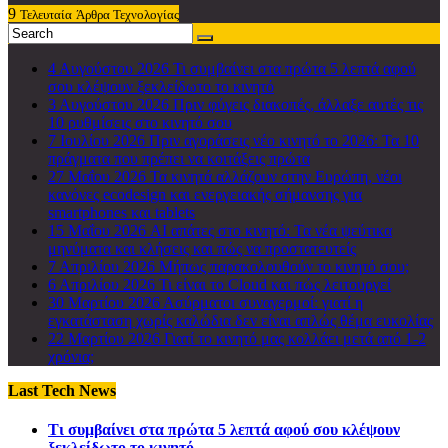
9
Τελευταία
Άρθρα Τεχνολογίας
4 Αυγούστου 2026
Τι συμβαίνει στα πρώτα 5 λεπτά αφού
σου κλέψουν ξεκλείδωτο το κινητό
3 Αυγούστου 2026
Πριν φύγεις διακοπές, άλλαξε αυτές τις
10 ρυθμίσεις στο κινητό σου
7 Ιουλίου 2026
Πριν αγοράσεις νέο κινητό το 2026: Τα 10
πράγματα που πρέπει να κοιτάξεις πρώτα
27 Μαΐου 2026
Τα κινητά αλλάζουν στην Ευρώπη, νέοι
κανόνες ecodesign και ενεργειακής σήμανσης για
smartphones και tablets
15 Μαΐου 2026
AI απάτες στο κινητό: Τα νέα ψεύτικα
μηνύματα και κλήσεις και πώς να προστατευτείς
7 Απριλίου 2026
Μήπως παρακολουθούν το κινητό σου;
6 Απριλίου 2026
Τι είναι το Cloud και πώς λειτουργεί
30 Μαρτίου 2026
Ασύρματοι συναγερμοί: γιατί η
εγκατάσταση χωρίς καλώδια δεν είναι απλώς θέμα ευκολίας
22 Μαρτίου 2026
Γιατί το κινητό μας κολλάει μετά από 1-2
χρόνια;
Last Tech News
Τι συμβαίνει στα πρώτα 5 λεπτά αφού σου κλέψουν
ξεκλείδωτο το κινητό