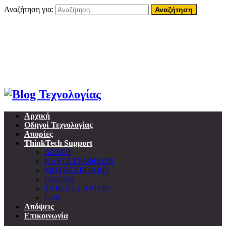
Αναζήτηση για:
09 Αυγούστου, 2026
Home
About ThinkTech
Όροι Χρήσης
Επικοινωνία
Προσωπικά δεδομένα & GDPR
Αρχική
Οδηγοί Τεχνολογίας
Απορίες
ThinkTech Support
ΔΙΣΚΟΙ
ΚΑΡΤΑ ΓΡΑΦΙΚΩΝ
MOTHERBOARD
ΟΘΟΝΗ
TABLET-LAPTOP
USB
Απόψεις
Επικοινωνία