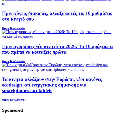
Πριν φύγεις διακοπές, άλλαξε αυτές τις 10 ρυθμίσεις
στο κινητό σου
Θέμης Βασιλόπουλος
Πριν αγοράσεις νέο κινητό το 2026: Τα 10 πράγματα
που πρέπει να κοιτάξεις πρώτα
Θέμης Βασιλόπουλος
Τα κινητά αλλάζουν στην Ευρώπη, νέοι κανόνες
ecodesign και ενεργειακής σήμανσης για
smartphones και tablets
Θέμης Βασιλόπουλος
Sponsored