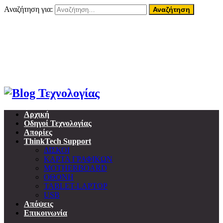
Αναζήτηση για:
07 Αυγούστου, 2026
Home
About ThinkTech
Όροι Χρήσης
Επικοινωνία
Προσωπικά δεδομένα & GDPR
Αρχική
Οδηγοί Τεχνολογίας
Απορίες
ThinkTech Support
ΔΙΣΚΟΙ
ΚΑΡΤΑ ΓΡΑΦΙΚΩΝ
MOTHERBOARD
ΟΘΟΝΗ
TABLET-LAPTOP
USB
Απόψεις
Επικοινωνία