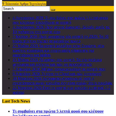
9
Τελευταία
Άρθρα Τεχνολογίας
4 Αυγούστου 2026
Τι συμβαίνει στα πρώτα 5 λεπτά αφού
σου κλέψουν ξεκλείδωτο το κινητό
3 Αυγούστου 2026
Πριν φύγεις διακοπές, άλλαξε αυτές τις
10 ρυθμίσεις στο κινητό σου
7 Ιουλίου 2026
Πριν αγοράσεις νέο κινητό το 2026: Τα 10
πράγματα που πρέπει να κοιτάξεις πρώτα
27 Μαΐου 2026
Τα κινητά αλλάζουν στην Ευρώπη, νέοι
κανόνες ecodesign και ενεργειακής σήμανσης για
smartphones και tablets
15 Μαΐου 2026
AI απάτες στο κινητό: Τα νέα ψεύτικα
μηνύματα και κλήσεις και πώς να προστατευτείς
7 Απριλίου 2026
Μήπως παρακολουθούν το κινητό σου;
6 Απριλίου 2026
Τι είναι το Cloud και πώς λειτουργεί
30 Μαρτίου 2026
Ασύρματοι συναγερμοί: γιατί η
εγκατάσταση χωρίς καλώδια δεν είναι απλώς θέμα ευκολίας
22 Μαρτίου 2026
Γιατί το κινητό μας κολλάει μετά από 1-2
χρόνια;
Last Tech News
Τι συμβαίνει στα πρώτα 5 λεπτά αφού σου κλέψουν
ξεκλείδωτο το κινητό