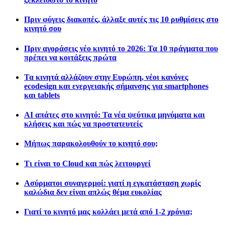
Πριν φύγεις διακοπές, άλλαξε αυτές τις 10 ρυθμίσεις στο
κινητό σου
Πριν αγοράσεις νέο κινητό το 2026: Τα 10 πράγματα που
πρέπει να κοιτάξεις πρώτα
Τα κινητά αλλάζουν στην Ευρώπη, νέοι κανόνες
ecodesign και ενεργειακής σήμανσης για smartphones
και tablets
AI απάτες στο κινητό: Τα νέα ψεύτικα μηνύματα και
κλήσεις και πώς να προστατευτείς
Μήπως παρακολουθούν το κινητό σου;
Τι είναι το Cloud και πώς λειτουργεί
Ασύρματοι συναγερμοί: γιατί η εγκατάσταση χωρίς
καλώδια δεν είναι απλώς θέμα ευκολίας
Γιατί το κινητό μας κολλάει μετά από 1-2 χρόνια;