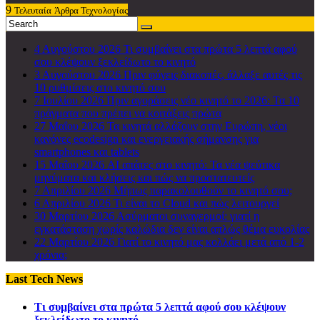
9
Τελευταία
Άρθρα Τεχνολογίας
4 Αυγούστου 2026
Τι συμβαίνει στα πρώτα 5 λεπτά αφού
σου κλέψουν ξεκλείδωτο το κινητό
3 Αυγούστου 2026
Πριν φύγεις διακοπές, άλλαξε αυτές τις
10 ρυθμίσεις στο κινητό σου
7 Ιουλίου 2026
Πριν αγοράσεις νέο κινητό το 2026: Τα 10
πράγματα που πρέπει να κοιτάξεις πρώτα
27 Μαΐου 2026
Τα κινητά αλλάζουν στην Ευρώπη, νέοι
κανόνες ecodesign και ενεργειακής σήμανσης για
smartphones και tablets
15 Μαΐου 2026
AI απάτες στο κινητό: Τα νέα ψεύτικα
μηνύματα και κλήσεις και πώς να προστατευτείς
7 Απριλίου 2026
Μήπως παρακολουθούν το κινητό σου;
6 Απριλίου 2026
Τι είναι το Cloud και πώς λειτουργεί
30 Μαρτίου 2026
Ασύρματοι συναγερμοί: γιατί η
εγκατάσταση χωρίς καλώδια δεν είναι απλώς θέμα ευκολίας
22 Μαρτίου 2026
Γιατί το κινητό μας κολλάει μετά από 1-2
χρόνια;
Last Tech News
Τι συμβαίνει στα πρώτα 5 λεπτά αφού σου κλέψουν
ξεκλείδωτο το κινητό