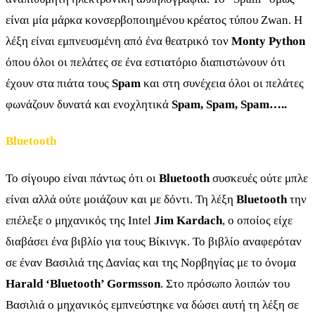
είναι μία μάρκα κονσερβοποιημένου κρέατος τύπου Zwan. Η
λέξη είναι εμπνευσμένη από ένα θεατρικό τον
Monty Python
όπου όλοι οι πελάτες σε ένα εστιατόριο διαπιστώνουν ότι
έχουν στα πιάτα τους
Spam
και στη συνέχεια όλοι οι πελάτες
φωνάζουν δυνατά και ενοχλητικά
Spam, Spam, Spam…..
Bluetooth
Το σίγουρο είναι πάντως ότι οι
Βluetooth
συσκευές ούτε μπλε
είναι αλλά ούτε μοιάζουν και με δόντι. Τη λέξη
Βluetooth
την
επέλεξε ο μηχανικός της Intel
Jim Kardach
, ο οποίος είχε
διαβάσει ένα βιβλίο για τους Βίκινγκ. Το βιβλίο αναφερόταν
σε έναν Βασιλιά της Δανίας και της Νορβηγίας με το όνομα
Harald ‘Bluetooth’ Gormsson
. Στο πρόσωπο λοιπών του
Βασιλιά ο μηχανικός εμπνεύστηκε να δώσει αυτή τη λέξη σε