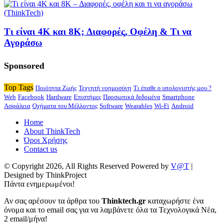
Τι είναι 4K και 8K; Διαφορές, Οφέλη & Τι να
Αγοράσω
Sponsored
Top Tags
Ποιότητα Ζωής
Τεχνητή νοημοσύνη
Τι έπαθε ο υπολογιστής μου ?
Web
Facebook
Hardware
Επιστήμες
Προσωπικά δεδομένα
Smartphone
Ασφάλεια
Οχήματα του Μέλλοντος
Software
Wearables
Wi-Fi
Android
Home
About ThinkTech
Όροι Χρήσης
Contact us
© Copyright 2026, All Rights Reserved Powered by
V@T
|
Designed by ThinkProject
Πάντα ενημερωμένοι!
Αν σας αρέσουν τα άρθρα του
Thinktech.gr
καταχωρήστε ένα
όνομα και το email σας για να λαμβάνετε όλα τα Τεχνολογικά Νέα,
2 email/μήνα!