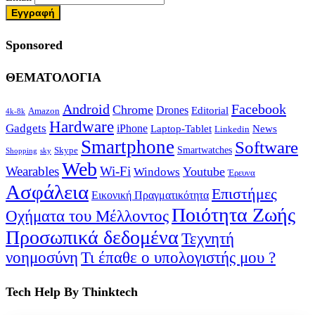
Sponsored
ΘΕΜΑΤΟΛΟΓΙΑ
Android
Facebook
Chrome
Drones
Editorial
Amazon
4k-8k
Hardware
Gadgets
iPhone
Laptop-Tablet
News
Linkedin
Smartphone
Software
Smartwatches
Skype
Shopping
sky
Web
Wearables
Wi-Fi
Youtube
Windows
Έρευνα
Ασφάλεια
Επιστήμες
Εικονική Πραγματικότητα
Ποιότητα Ζωής
Οχήματα του Μέλλοντος
Προσωπικά δεδομένα
Τεχνητή
νοημοσύνη
Τι έπαθε ο υπολογιστής μου ?
Tech Help By Thinktech