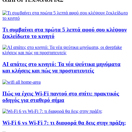
ΟΔΗΓΟΙ ΤΕΧΝΟΛΟΓΙΑΣ
Τι συμβαίνει στα πρώτα 5 λεπτά αφού σου κλέψουν
ξεκλείδωτο το κινητό
AI απάτες στο κινητό: Τα νέα ψεύτικα μηνύματα
και κλήσεις και πώς να προστατευτείς
Πώς να έχεις Wi-Fi παντού στο σπίτι: πρακτικός
οδηγός για σταθερό σήμα
Wi-Fi 6 vs Wi-Fi 7: τι διαφορά θα δεις στην πράξη;