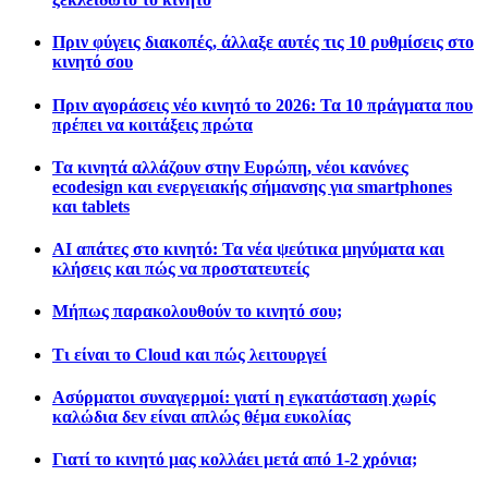
Πριν φύγεις διακοπές, άλλαξε αυτές τις 10 ρυθμίσεις στο
κινητό σου
Πριν αγοράσεις νέο κινητό το 2026: Τα 10 πράγματα που
πρέπει να κοιτάξεις πρώτα
Τα κινητά αλλάζουν στην Ευρώπη, νέοι κανόνες
ecodesign και ενεργειακής σήμανσης για smartphones
και tablets
AI απάτες στο κινητό: Τα νέα ψεύτικα μηνύματα και
κλήσεις και πώς να προστατευτείς
Μήπως παρακολουθούν το κινητό σου;
Τι είναι το Cloud και πώς λειτουργεί
Ασύρματοι συναγερμοί: γιατί η εγκατάσταση χωρίς
καλώδια δεν είναι απλώς θέμα ευκολίας
Γιατί το κινητό μας κολλάει μετά από 1-2 χρόνια;