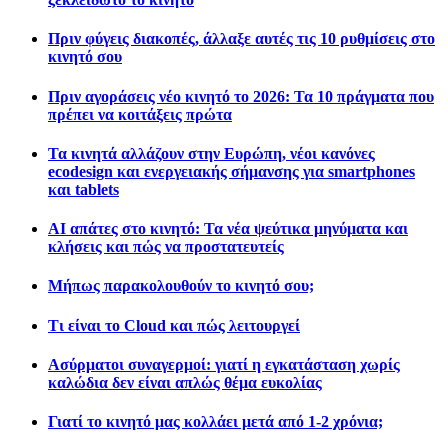
Πριν φύγεις διακοπές, άλλαξε αυτές τις 10 ρυθμίσεις στο
κινητό σου
Πριν αγοράσεις νέο κινητό το 2026: Τα 10 πράγματα που
πρέπει να κοιτάξεις πρώτα
Τα κινητά αλλάζουν στην Ευρώπη, νέοι κανόνες
ecodesign και ενεργειακής σήμανσης για smartphones
και tablets
AI απάτες στο κινητό: Τα νέα ψεύτικα μηνύματα και
κλήσεις και πώς να προστατευτείς
Μήπως παρακολουθούν το κινητό σου;
Τι είναι το Cloud και πώς λειτουργεί
Ασύρματοι συναγερμοί: γιατί η εγκατάσταση χωρίς
καλώδια δεν είναι απλώς θέμα ευκολίας
Γιατί το κινητό μας κολλάει μετά από 1-2 χρόνια;