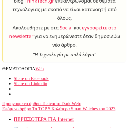
blog
ThinkTech.gr
επικεντρώνομαι σε θέματα
τεχνολογίας με σκοπό να είναι κατανοητή από
όλους.
Ακολουθήστε με στα
Social
και
εγγραφείτε στο
newsletter
για να ενημερώνεστε όταν δημοσιεύω
νέο άρθρο.
“Η Τεχνολογία με απλά λόγια”
ΘΕΜΑΤΟΛΟΓΙΑ
Web
Share on Facebook
Share on Linkedin
Προηγούμενο άρθρο
Τι είναι το Dark Web;
Επόμενο άρθρο
Τα TOP 5 Καλύτερα Smart Watches του 2023
ΠΕΡΙΣΣΟΤΕΡΑ ΓΙΑ Internet