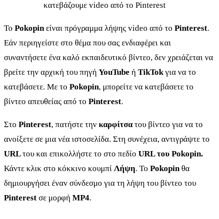
κατεβάζουμε video από το Pinterest
Το
Pokopin
είναι πρόγραμμα λήψης video από το
Pinterest
.
Εάν περιηγείστε στο θέμα που σας ενδιαφέρει και
συναντήσετε ένα καλό εκπαιδευτικό βίντεο, δεν χρειάζεται να
βρείτε την αρχική του πηγή
YouTube
ή
TikTok
για να το
κατεβάσετε. Με το
Pokopin
, μπορείτε να κατεβάσετε το
βίντεο απευθείας από το
Pinterest
.
Στο
Pinterest
, πατήστε την
καρφίτσα
του βίντεο για να το
ανοίξετε σε μια νέα ιστοσελίδα. Στη συνέχεια, αντιγράψτε το
URL
του και επικολλήστε το στο πεδίο
URL του Pokopin.
Κάντε κλικ στο κόκκινο κουμπί
Λήψη
. Το
Pokopin
θα
δημιουργήσει έναν σύνδεσμο για τη λήψη του βίντεο του
Pinterest
σε μορφή
MP4
.