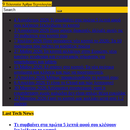
9
Τελευταία
Άρθρα Τεχνολογίας
4 Αυγούστου 2026
Τι συμβαίνει στα πρώτα 5 λεπτά αφού
σου κλέψουν ξεκλείδωτο το κινητό
3 Αυγούστου 2026
Πριν φύγεις διακοπές, άλλαξε αυτές τις
10 ρυθμίσεις στο κινητό σου
7 Ιουλίου 2026
Πριν αγοράσεις νέο κινητό το 2026: Τα 10
πράγματα που πρέπει να κοιτάξεις πρώτα
27 Μαΐου 2026
Τα κινητά αλλάζουν στην Ευρώπη, νέοι
κανόνες ecodesign και ενεργειακής σήμανσης για
smartphones και tablets
15 Μαΐου 2026
AI απάτες στο κινητό: Τα νέα ψεύτικα
μηνύματα και κλήσεις και πώς να προστατευτείς
7 Απριλίου 2026
Μήπως παρακολουθούν το κινητό σου;
6 Απριλίου 2026
Τι είναι το Cloud και πώς λειτουργεί
30 Μαρτίου 2026
Ασύρματοι συναγερμοί: γιατί η
εγκατάσταση χωρίς καλώδια δεν είναι απλώς θέμα ευκολίας
22 Μαρτίου 2026
Γιατί το κινητό μας κολλάει μετά από 1-2
χρόνια;
Last Tech News
Τι συμβαίνει στα πρώτα 5 λεπτά αφού σου κλέψουν
ξεκλείδωτο το κινητό