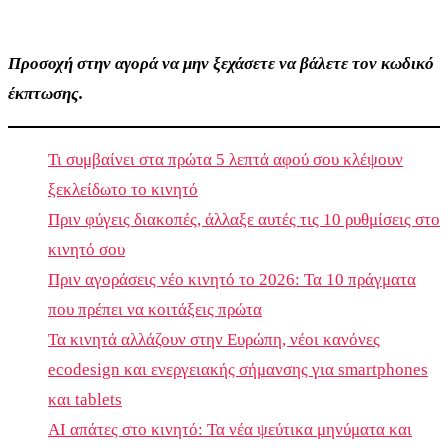
Προσοχή στην αγορά να μην ξεχάσετε να βάλετε τον κωδικό
έκπτωσης.
Τι συμβαίνει στα πρώτα 5 λεπτά αφού σου κλέψουν
ξεκλείδωτο το κινητό
Πριν φύγεις διακοπές, άλλαξε αυτές τις 10 ρυθμίσεις στο
κινητό σου
Πριν αγοράσεις νέο κινητό το 2026: Τα 10 πράγματα
που πρέπει να κοιτάξεις πρώτα
Τα κινητά αλλάζουν στην Ευρώπη, νέοι κανόνες
ecodesign και ενεργειακής σήμανσης για smartphones
και tablets
AI απάτες στο κινητό: Τα νέα ψεύτικα μηνύματα και