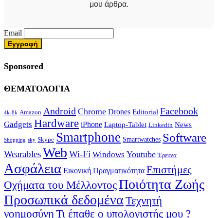
μου άρθρα.
Email
Sponsored
ΘΕΜΑΤΟΛΟΓΙΑ
Android
Facebook
Chrome
Drones
Editorial
Amazon
4k-8k
Hardware
Gadgets
iPhone
Laptop-Tablet
News
Linkedin
Smartphone
Software
Smartwatches
Skype
Shopping
sky
Web
Wearables
Wi-Fi
Youtube
Windows
Έρευνα
Ασφάλεια
Επιστήμες
Εικονική Πραγματικότητα
Ποιότητα Ζωής
Οχήματα του Μέλλοντος
Προσωπικά δεδομένα
Τεχνητή
νοημοσύνη
Τι έπαθε ο υπολογιστής μου ?