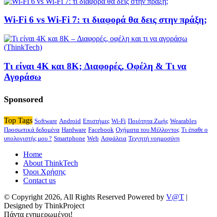
Wi-Fi 6 vs Wi-Fi 7: τι διαφορά θα δεις στην πράξη;
Τι είναι 4K και 8K; Διαφορές, Οφέλη & Τι να
Αγοράσω
Sponsored
Top Tags
Software
Android
Επιστήμες
Wi-Fi
Ποιότητα Ζωής
Wearables
Προσωπικά δεδομένα
Hardware
Facebook
Οχήματα του Μέλλοντος
Τι έπαθε ο
υπολογιστής μου ?
Smartphone
Web
Ασφάλεια
Τεχνητή νοημοσύνη
Home
About ThinkTech
Όροι Χρήσης
Contact us
© Copyright 2026, All Rights Reserved Powered by
V@T
|
Designed by ThinkProject
Πάντα ενημερωμένοι!