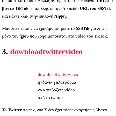
ουσιαστικά τα ίδια. Απλώς αντιγράψτε τη διεύθυνση
URL
του
βίντεο TikTok
, επικολλήστε την στο πεδίο
URL του SSSTik
και κάντε κλικ στην επιλογή
Λήψη
.
Μπορείτε επίσης να χρησιμοποιήσετε το
SSSTik
για λήψη
μόνο του
ήχου
που χρησιμοποιείται στο video του TikTok.
3.
downloadtwittervideo
downloadtwittervideo
η ιδανική πλατφόρμα
να κατεβάζετε video
από το twitter
Το
Twitter
πρώην, νυν
X
δεν έχει τόσες αναρτήσεις βίντεο