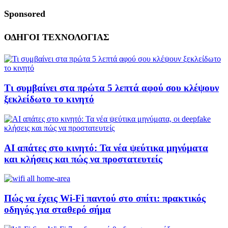
Sponsored
ΟΔΗΓΟΙ ΤΕΧΝΟΛΟΓΙΑΣ
Τι συμβαίνει στα πρώτα 5 λεπτά αφού σου κλέψουν
ξεκλείδωτο το κινητό
AI απάτες στο κινητό: Τα νέα ψεύτικα μηνύματα
και κλήσεις και πώς να προστατευτείς
Πώς να έχεις Wi-Fi παντού στο σπίτι: πρακτικός
οδηγός για σταθερό σήμα