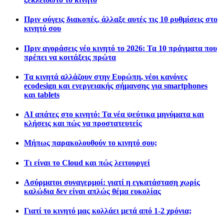
Πριν φύγεις διακοπές, άλλαξε αυτές τις 10 ρυθμίσεις στο
κινητό σου
Πριν αγοράσεις νέο κινητό το 2026: Τα 10 πράγματα που
πρέπει να κοιτάξεις πρώτα
Τα κινητά αλλάζουν στην Ευρώπη, νέοι κανόνες
ecodesign και ενεργειακής σήμανσης για smartphones
και tablets
AI απάτες στο κινητό: Τα νέα ψεύτικα μηνύματα και
κλήσεις και πώς να προστατευτείς
Μήπως παρακολουθούν το κινητό σου;
Τι είναι το Cloud και πώς λειτουργεί
Ασύρματοι συναγερμοί: γιατί η εγκατάσταση χωρίς
καλώδια δεν είναι απλώς θέμα ευκολίας
Γιατί το κινητό μας κολλάει μετά από 1-2 χρόνια;