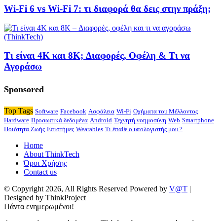
Wi-Fi 6 vs Wi-Fi 7: τι διαφορά θα δεις στην πράξη;
Τι είναι 4K και 8K; Διαφορές, Οφέλη & Τι να
Αγοράσω
Sponsored
Top Tags
Software
Facebook
Ασφάλεια
Wi-Fi
Οχήματα του Μέλλοντος
Hardware
Προσωπικά δεδομένα
Android
Τεχνητή νοημοσύνη
Web
Smartphone
Ποιότητα Ζωής
Επιστήμες
Wearables
Τι έπαθε ο υπολογιστής μου ?
Home
About ThinkTech
Όροι Χρήσης
Contact us
© Copyright 2026, All Rights Reserved Powered by
V@T
|
Designed by ThinkProject
Πάντα ενημερωμένοι!