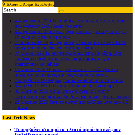
9
Τελευταία
Άρθρα Τεχνολογίας
4 Αυγούστου 2026
Τι συμβαίνει στα πρώτα 5 λεπτά αφού
σου κλέψουν ξεκλείδωτο το κινητό
3 Αυγούστου 2026
Πριν φύγεις διακοπές, άλλαξε αυτές τις
10 ρυθμίσεις στο κινητό σου
7 Ιουλίου 2026
Πριν αγοράσεις νέο κινητό το 2026: Τα 10
πράγματα που πρέπει να κοιτάξεις πρώτα
27 Μαΐου 2026
Τα κινητά αλλάζουν στην Ευρώπη, νέοι
κανόνες ecodesign και ενεργειακής σήμανσης για
smartphones και tablets
15 Μαΐου 2026
AI απάτες στο κινητό: Τα νέα ψεύτικα
μηνύματα και κλήσεις και πώς να προστατευτείς
7 Απριλίου 2026
Μήπως παρακολουθούν το κινητό σου;
6 Απριλίου 2026
Τι είναι το Cloud και πώς λειτουργεί
30 Μαρτίου 2026
Ασύρματοι συναγερμοί: γιατί η
εγκατάσταση χωρίς καλώδια δεν είναι απλώς θέμα ευκολίας
22 Μαρτίου 2026
Γιατί το κινητό μας κολλάει μετά από 1-2
χρόνια;
Last Tech News
Τι συμβαίνει στα πρώτα 5 λεπτά αφού σου κλέψουν
ξεκλείδωτο το κινητό