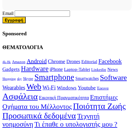
Email
Sponsored
ΘΕΜΑΤΟΛΟΓΙΑ
Android
Facebook
Chrome
Drones
Editorial
Amazon
4k-8k
Hardware
Gadgets
iPhone
Laptop-Tablet
News
Linkedin
Smartphone
Software
Smartwatches
Skype
Shopping
sky
Web
Wearables
Wi-Fi
Youtube
Windows
Έρευνα
Ασφάλεια
Επιστήμες
Εικονική Πραγματικότητα
Ποιότητα Ζωής
Οχήματα του Μέλλοντος
Προσωπικά δεδομένα
Τεχνητή
νοημοσύνη
Τι έπαθε ο υπολογιστής μου ?