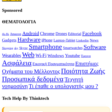
Sponsored
ΘΕΜΑΤΟΛΟΓΙΑ
Android
Facebook
Chrome
Drones
Editorial
Amazon
4k-8k
Hardware
Gadgets
iPhone
Laptop-Tablet
News
Linkedin
Smartphone
Software
Smartwatches
Skype
Shopping
sky
Web
Wearables
Wi-Fi
Youtube
Windows
Έρευνα
Ασφάλεια
Επιστήμες
Εικονική Πραγματικότητα
Ποιότητα Ζωής
Οχήματα του Μέλλοντος
Προσωπικά δεδομένα
Τεχνητή
νοημοσύνη
Τι έπαθε ο υπολογιστής μου ?
Tech Help By Thinktech