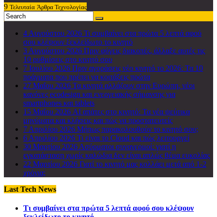
9
Τελευταία
Άρθρα Τεχνολογίας
4 Αυγούστου 2026
Τι συμβαίνει στα πρώτα 5 λεπτά αφού
σου κλέψουν ξεκλείδωτο το κινητό
3 Αυγούστου 2026
Πριν φύγεις διακοπές, άλλαξε αυτές τις
10 ρυθμίσεις στο κινητό σου
7 Ιουλίου 2026
Πριν αγοράσεις νέο κινητό το 2026: Τα 10
πράγματα που πρέπει να κοιτάξεις πρώτα
27 Μαΐου 2026
Τα κινητά αλλάζουν στην Ευρώπη, νέοι
κανόνες ecodesign και ενεργειακής σήμανσης για
smartphones και tablets
15 Μαΐου 2026
AI απάτες στο κινητό: Τα νέα ψεύτικα
μηνύματα και κλήσεις και πώς να προστατευτείς
7 Απριλίου 2026
Μήπως παρακολουθούν το κινητό σου;
6 Απριλίου 2026
Τι είναι το Cloud και πώς λειτουργεί
30 Μαρτίου 2026
Ασύρματοι συναγερμοί: γιατί η
εγκατάσταση χωρίς καλώδια δεν είναι απλώς θέμα ευκολίας
22 Μαρτίου 2026
Γιατί το κινητό μας κολλάει μετά από 1-2
χρόνια;
Last Tech News
Τι συμβαίνει στα πρώτα 5 λεπτά αφού σου κλέψουν
ξεκλείδωτο το κινητό