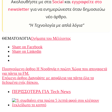
Ακολουθήστε με στα
Social
και
εγγραφείτε στο
newsletter
για να ενημερώνεστε όταν δημοσιεύω
νέο άρθρο.
“Η Τεχνολογία με απλά λόγια”
ΘΕΜΑΤΟΛΟΓΙΑ
Οχήματα του Μέλλοντος
Share on Facebook
Share on Linkedin
Προηγούμενο άρθρο
Η Νορβηγία η πρώτη Χώρα που αποχαιρετά
για πάντα τα FM.
Επόμενο άρθρο
Διαγράψτε με ασφάλεια για πάντα όλα τα
δεδομένα ενός δίσκου.
ΠΕΡΙΣΣΟΤΕΡΑ ΓΙΑ Tech News