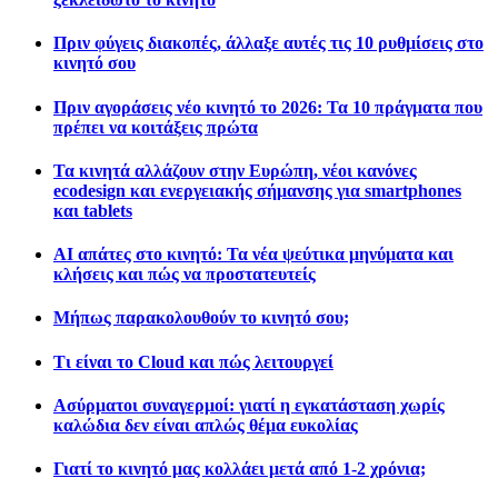
Πριν φύγεις διακοπές, άλλαξε αυτές τις 10 ρυθμίσεις στο
κινητό σου
Πριν αγοράσεις νέο κινητό το 2026: Τα 10 πράγματα που
πρέπει να κοιτάξεις πρώτα
Τα κινητά αλλάζουν στην Ευρώπη, νέοι κανόνες
ecodesign και ενεργειακής σήμανσης για smartphones
και tablets
AI απάτες στο κινητό: Τα νέα ψεύτικα μηνύματα και
κλήσεις και πώς να προστατευτείς
Μήπως παρακολουθούν το κινητό σου;
Τι είναι το Cloud και πώς λειτουργεί
Ασύρματοι συναγερμοί: γιατί η εγκατάσταση χωρίς
καλώδια δεν είναι απλώς θέμα ευκολίας
Γιατί το κινητό μας κολλάει μετά από 1-2 χρόνια;