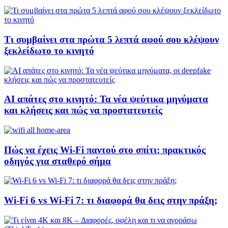
Τι συμβαίνει στα πρώτα 5 λεπτά αφού σου κλέψουν
ξεκλείδωτο το κινητό
AI απάτες στο κινητό: Τα νέα ψεύτικα μηνύματα
και κλήσεις και πώς να προστατευτείς
Πώς να έχεις Wi-Fi παντού στο σπίτι: πρακτικός
οδηγός για σταθερό σήμα
Wi-Fi 6 vs Wi-Fi 7: τι διαφορά θα δεις στην πράξη;