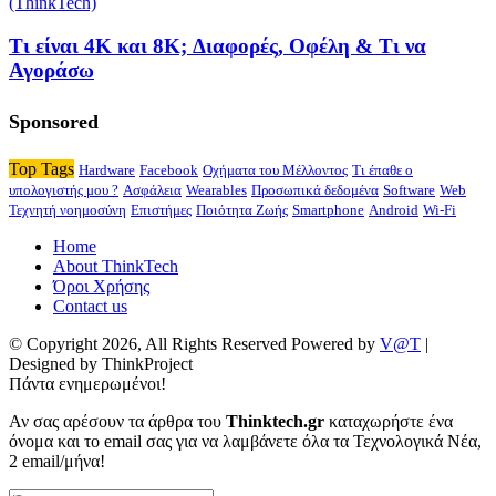
Τι είναι 4K και 8K; Διαφορές, Οφέλη & Τι να
Αγοράσω
Sponsored
Top Tags
Hardware
Facebook
Οχήματα του Μέλλοντος
Τι έπαθε ο
υπολογιστής μου ?
Ασφάλεια
Wearables
Προσωπικά δεδομένα
Software
Web
Τεχνητή νοημοσύνη
Επιστήμες
Ποιότητα Ζωής
Smartphone
Android
Wi-Fi
Home
About ThinkTech
Όροι Χρήσης
Contact us
© Copyright 2026, All Rights Reserved Powered by
V@T
|
Designed by ThinkProject
Πάντα ενημερωμένοι!
Αν σας αρέσουν τα άρθρα του
Thinktech.gr
καταχωρήστε ένα
όνομα και το email σας για να λαμβάνετε όλα τα Τεχνολογικά Νέα,
2 email/μήνα!