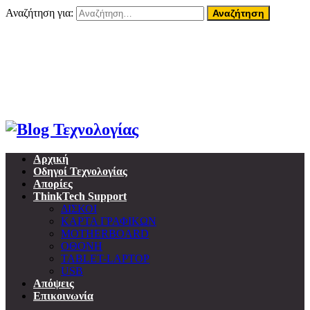
Αναζήτηση για:
08 Αυγούστου, 2026
Home
About ThinkTech
Όροι Χρήσης
Επικοινωνία
Προσωπικά δεδομένα & GDPR
Αρχική
Οδηγοί Τεχνολογίας
Απορίες
ThinkTech Support
ΔΙΣΚΟΙ
ΚΑΡΤΑ ΓΡΑΦΙΚΩΝ
MOTHERBOARD
ΟΘΟΝΗ
TABLET-LAPTOP
USB
Απόψεις
Επικοινωνία