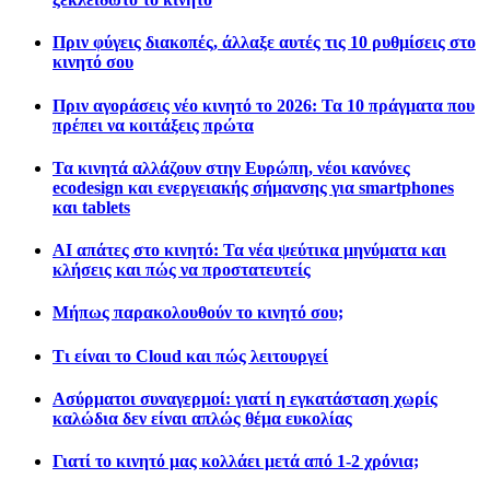
Πριν φύγεις διακοπές, άλλαξε αυτές τις 10 ρυθμίσεις στο
κινητό σου
Πριν αγοράσεις νέο κινητό το 2026: Τα 10 πράγματα που
πρέπει να κοιτάξεις πρώτα
Τα κινητά αλλάζουν στην Ευρώπη, νέοι κανόνες
ecodesign και ενεργειακής σήμανσης για smartphones
και tablets
AI απάτες στο κινητό: Τα νέα ψεύτικα μηνύματα και
κλήσεις και πώς να προστατευτείς
Μήπως παρακολουθούν το κινητό σου;
Τι είναι το Cloud και πώς λειτουργεί
Ασύρματοι συναγερμοί: γιατί η εγκατάσταση χωρίς
καλώδια δεν είναι απλώς θέμα ευκολίας
Γιατί το κινητό μας κολλάει μετά από 1-2 χρόνια;