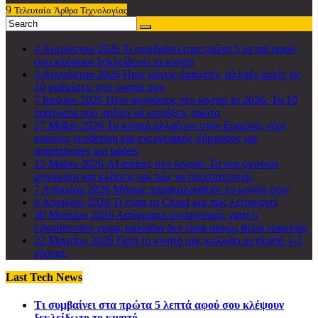
9
Τελευταία
Άρθρα Τεχνολογίας
4 Αυγούστου 2026
Τι συμβαίνει στα πρώτα 5 λεπτά αφού
σου κλέψουν ξεκλείδωτο το κινητό
3 Αυγούστου 2026
Πριν φύγεις διακοπές, άλλαξε αυτές τις
10 ρυθμίσεις στο κινητό σου
7 Ιουλίου 2026
Πριν αγοράσεις νέο κινητό το 2026: Τα 10
πράγματα που πρέπει να κοιτάξεις πρώτα
27 Μαΐου 2026
Τα κινητά αλλάζουν στην Ευρώπη, νέοι
κανόνες ecodesign και ενεργειακής σήμανσης για
smartphones και tablets
15 Μαΐου 2026
AI απάτες στο κινητό: Τα νέα ψεύτικα
μηνύματα και κλήσεις και πώς να προστατευτείς
7 Απριλίου 2026
Μήπως παρακολουθούν το κινητό σου;
6 Απριλίου 2026
Τι είναι το Cloud και πώς λειτουργεί
30 Μαρτίου 2026
Ασύρματοι συναγερμοί: γιατί η
εγκατάσταση χωρίς καλώδια δεν είναι απλώς θέμα ευκολίας
22 Μαρτίου 2026
Γιατί το κινητό μας κολλάει μετά από 1-2
χρόνια;
Last Tech News
Τι συμβαίνει στα πρώτα 5 λεπτά αφού σου κλέψουν
ξεκλείδωτο το κινητό