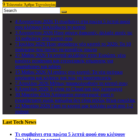
9
Τελευταία
Άρθρα Τεχνολογίας
4 Αυγούστου 2026
Τι συμβαίνει στα πρώτα 5 λεπτά αφού
σου κλέψουν ξεκλείδωτο το κινητό
3 Αυγούστου 2026
Πριν φύγεις διακοπές, άλλαξε αυτές τις
10 ρυθμίσεις στο κινητό σου
7 Ιουλίου 2026
Πριν αγοράσεις νέο κινητό το 2026: Τα 10
πράγματα που πρέπει να κοιτάξεις πρώτα
27 Μαΐου 2026
Τα κινητά αλλάζουν στην Ευρώπη, νέοι
κανόνες ecodesign και ενεργειακής σήμανσης για
smartphones και tablets
15 Μαΐου 2026
AI απάτες στο κινητό: Τα νέα ψεύτικα
μηνύματα και κλήσεις και πώς να προστατευτείς
7 Απριλίου 2026
Μήπως παρακολουθούν το κινητό σου;
6 Απριλίου 2026
Τι είναι το Cloud και πώς λειτουργεί
30 Μαρτίου 2026
Ασύρματοι συναγερμοί: γιατί η
εγκατάσταση χωρίς καλώδια δεν είναι απλώς θέμα ευκολίας
22 Μαρτίου 2026
Γιατί το κινητό μας κολλάει μετά από 1-2
χρόνια;
Last Tech News
Τι συμβαίνει στα πρώτα 5 λεπτά αφού σου κλέψουν
ξεκλείδωτο το κινητό