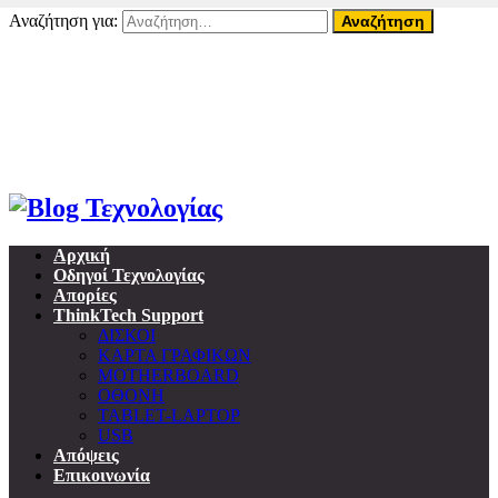
Αναζήτηση για:
08 Αυγούστου, 2026
Home
About ThinkTech
Όροι Χρήσης
Επικοινωνία
Προσωπικά δεδομένα & GDPR
Αρχική
Οδηγοί Τεχνολογίας
Απορίες
ThinkTech Support
ΔΙΣΚΟΙ
ΚΑΡΤΑ ΓΡΑΦΙΚΩΝ
MOTHERBOARD
ΟΘΟΝΗ
TABLET-LAPTOP
USB
Απόψεις
Επικοινωνία