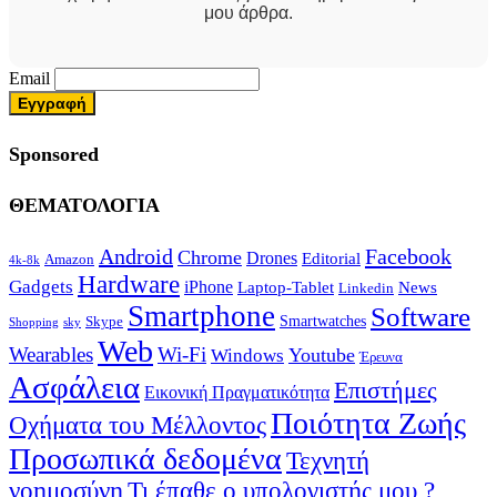
μου άρθρα.
Email
Sponsored
ΘΕΜΑΤΟΛΟΓΙΑ
Android
Facebook
Chrome
Drones
Editorial
Amazon
4k-8k
Hardware
Gadgets
iPhone
Laptop-Tablet
News
Linkedin
Smartphone
Software
Smartwatches
Skype
Shopping
sky
Web
Wearables
Wi-Fi
Youtube
Windows
Έρευνα
Ασφάλεια
Επιστήμες
Εικονική Πραγματικότητα
Ποιότητα Ζωής
Οχήματα του Μέλλοντος
Προσωπικά δεδομένα
Τεχνητή
νοημοσύνη
Τι έπαθε ο υπολογιστής μου ?