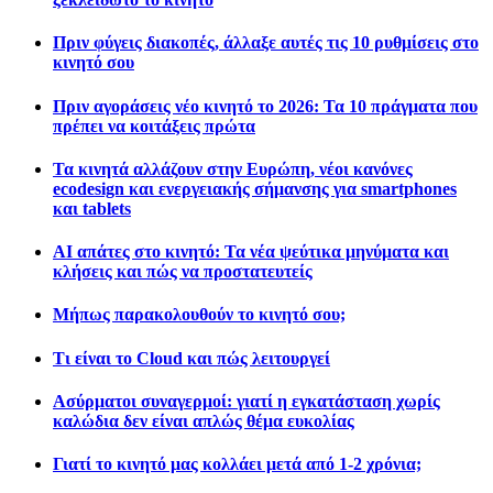
Πριν φύγεις διακοπές, άλλαξε αυτές τις 10 ρυθμίσεις στο
κινητό σου
Πριν αγοράσεις νέο κινητό το 2026: Τα 10 πράγματα που
πρέπει να κοιτάξεις πρώτα
Τα κινητά αλλάζουν στην Ευρώπη, νέοι κανόνες
ecodesign και ενεργειακής σήμανσης για smartphones
και tablets
AI απάτες στο κινητό: Τα νέα ψεύτικα μηνύματα και
κλήσεις και πώς να προστατευτείς
Μήπως παρακολουθούν το κινητό σου;
Τι είναι το Cloud και πώς λειτουργεί
Ασύρματοι συναγερμοί: γιατί η εγκατάσταση χωρίς
καλώδια δεν είναι απλώς θέμα ευκολίας
Γιατί το κινητό μας κολλάει μετά από 1-2 χρόνια;