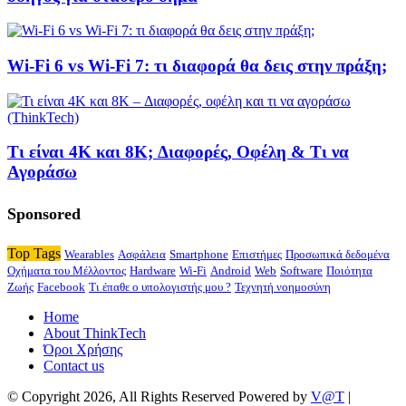
Wi-Fi 6 vs Wi-Fi 7: τι διαφορά θα δεις στην πράξη;
Τι είναι 4K και 8K; Διαφορές, Οφέλη & Τι να
Αγοράσω
Sponsored
Top Tags
Wearables
Ασφάλεια
Smartphone
Επιστήμες
Προσωπικά δεδομένα
Οχήματα του Μέλλοντος
Hardware
Wi-Fi
Android
Web
Software
Ποιότητα
Ζωής
Facebook
Τι έπαθε ο υπολογιστής μου ?
Τεχνητή νοημοσύνη
Home
About ThinkTech
Όροι Χρήσης
Contact us
© Copyright 2026, All Rights Reserved Powered by
V@T
|