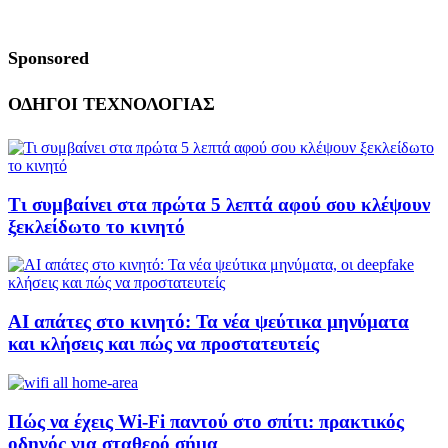
Sponsored
ΟΔΗΓΟΙ ΤΕΧΝΟΛΟΓΙΑΣ
Τι συμβαίνει στα πρώτα 5 λεπτά αφού σου κλέψουν
ξεκλείδωτο το κινητό
AI απάτες στο κινητό: Τα νέα ψεύτικα μηνύματα
και κλήσεις και πώς να προστατευτείς
Πώς να έχεις Wi-Fi παντού στο σπίτι: πρακτικός
οδηγός για σταθερό σήμα