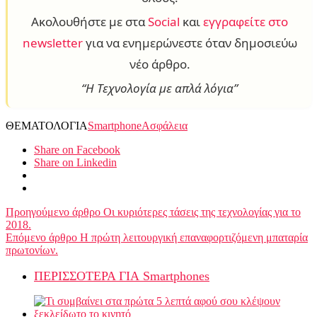
Ακολουθήστε με στα
Social
και
εγγραφείτε στο
newsletter
για να ενημερώνεστε όταν δημοσιεύω
νέο άρθρο.
“Η Τεχνολογία με απλά λόγια”
ΘΕΜΑΤΟΛΟΓΙΑ
Smartphone
Ασφάλεια
Share on Facebook
Share on Linkedin
Προηγούμενο άρθρο
Οι κυριότερες τάσεις της τεχνολογίας για το
2018.
Επόμενο άρθρο
Η πρώτη λειτουργική επαναφορτιζόμενη μπαταρία
πρωτονίων.
ΠΕΡΙΣΣΟΤΕΡΑ ΓΙΑ Smartphones