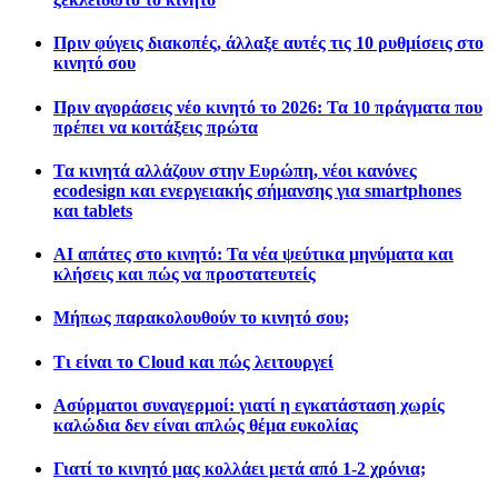
Πριν φύγεις διακοπές, άλλαξε αυτές τις 10 ρυθμίσεις στο
κινητό σου
Πριν αγοράσεις νέο κινητό το 2026: Τα 10 πράγματα που
πρέπει να κοιτάξεις πρώτα
Τα κινητά αλλάζουν στην Ευρώπη, νέοι κανόνες
ecodesign και ενεργειακής σήμανσης για smartphones
και tablets
AI απάτες στο κινητό: Τα νέα ψεύτικα μηνύματα και
κλήσεις και πώς να προστατευτείς
Μήπως παρακολουθούν το κινητό σου;
Τι είναι το Cloud και πώς λειτουργεί
Ασύρματοι συναγερμοί: γιατί η εγκατάσταση χωρίς
καλώδια δεν είναι απλώς θέμα ευκολίας
Γιατί το κινητό μας κολλάει μετά από 1-2 χρόνια;