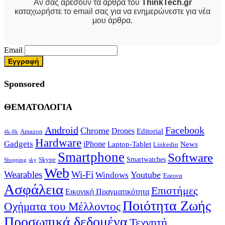
Αν σας αρέσουν τα άρθρα του
ThinkTech.gr
καταχωρήστε το email σας για να ενημερώνεστε για νέα
μου άρθρα.
Email
Sponsored
ΘΕΜΑΤΟΛΟΓΙΑ
Android
Facebook
Chrome
Drones
Editorial
Amazon
4k-8k
Hardware
Gadgets
iPhone
Laptop-Tablet
News
Linkedin
Smartphone
Software
Smartwatches
Skype
Shopping
sky
Web
Wearables
Wi-Fi
Youtube
Windows
Έρευνα
Ασφάλεια
Επιστήμες
Εικονική Πραγματικότητα
Ποιότητα Ζωής
Οχήματα του Μέλλοντος
Προσωπικά δεδομένα
Τεχνητή