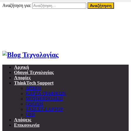
Αναζήτηση για:
08 Αυγούστου, 2026
Home
About ThinkTech
Όροι Χρήσης
Επικοινωνία
Προσωπικά δεδομένα & GDPR
Αρχική
Οδηγοί Τεχνολογίας
Απορίες
ThinkTech Support
ΔΙΣΚΟΙ
ΚΑΡΤΑ ΓΡΑΦΙΚΩΝ
MOTHERBOARD
ΟΘΟΝΗ
TABLET-LAPTOP
USB
Απόψεις
Επικοινωνία