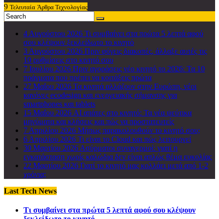
9
Τελευταία
Άρθρα Τεχνολογίας
4 Αυγούστου 2026
Τι συμβαίνει στα πρώτα 5 λεπτά αφού
σου κλέψουν ξεκλείδωτο το κινητό
3 Αυγούστου 2026
Πριν φύγεις διακοπές, άλλαξε αυτές τις
10 ρυθμίσεις στο κινητό σου
7 Ιουλίου 2026
Πριν αγοράσεις νέο κινητό το 2026: Τα 10
πράγματα που πρέπει να κοιτάξεις πρώτα
27 Μαΐου 2026
Τα κινητά αλλάζουν στην Ευρώπη, νέοι
κανόνες ecodesign και ενεργειακής σήμανσης για
smartphones και tablets
15 Μαΐου 2026
AI απάτες στο κινητό: Τα νέα ψεύτικα
μηνύματα και κλήσεις και πώς να προστατευτείς
7 Απριλίου 2026
Μήπως παρακολουθούν το κινητό σου;
6 Απριλίου 2026
Τι είναι το Cloud και πώς λειτουργεί
30 Μαρτίου 2026
Ασύρματοι συναγερμοί: γιατί η
εγκατάσταση χωρίς καλώδια δεν είναι απλώς θέμα ευκολίας
22 Μαρτίου 2026
Γιατί το κινητό μας κολλάει μετά από 1-2
χρόνια;
Last Tech News
Τι συμβαίνει στα πρώτα 5 λεπτά αφού σου κλέψουν
ξεκλείδωτο το κινητό