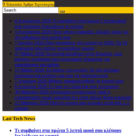
9
Τελευταία
Άρθρα Τεχνολογίας
4 Αυγούστου 2026
Τι συμβαίνει στα πρώτα 5 λεπτά αφού
σου κλέψουν ξεκλείδωτο το κινητό
3 Αυγούστου 2026
Πριν φύγεις διακοπές, άλλαξε αυτές τις
10 ρυθμίσεις στο κινητό σου
7 Ιουλίου 2026
Πριν αγοράσεις νέο κινητό το 2026: Τα 10
πράγματα που πρέπει να κοιτάξεις πρώτα
27 Μαΐου 2026
Τα κινητά αλλάζουν στην Ευρώπη, νέοι
κανόνες ecodesign και ενεργειακής σήμανσης για
smartphones και tablets
15 Μαΐου 2026
AI απάτες στο κινητό: Τα νέα ψεύτικα
μηνύματα και κλήσεις και πώς να προστατευτείς
7 Απριλίου 2026
Μήπως παρακολουθούν το κινητό σου;
6 Απριλίου 2026
Τι είναι το Cloud και πώς λειτουργεί
30 Μαρτίου 2026
Ασύρματοι συναγερμοί: γιατί η
εγκατάσταση χωρίς καλώδια δεν είναι απλώς θέμα ευκολίας
22 Μαρτίου 2026
Γιατί το κινητό μας κολλάει μετά από 1-2
χρόνια;
Last Tech News
Τι συμβαίνει στα πρώτα 5 λεπτά αφού σου κλέψουν
ξεκλείδωτο το κινητό