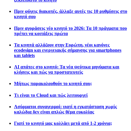
Πριν φύγεις διακοπές, άλλαξε αυτές τις 10 ρυθμίσεις στο
κινητό σου
Πριν αγοράσεις νέο κινητό το 2026: Τα 10 πράγματα που
πρέπει να κοιτάξεις πρώτα
Τα κινητά αλλάζουν στην Ευρώπη, νέοι κανόνες
ecodesign και ενεργειακής σήμανσης για smartphones
και tablets
AI απάτες στο κινητό: Τα νέα ψεύτικα μηνύματα και
κλήσεις και πώς να προστατευτείς
Μήπως παρακολουθούν το κινητό σου;
Τι είναι το Cloud και πώς λειτουργεί
Ασύρματοι συναγερμοί: γιατί η εγκατάσταση χωρίς
καλώδια δεν είναι απλώς θέμα ευκολίας
Γιατί το κινητό μας κολλάει μετά από 1-2 χρόνια;