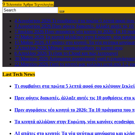
9
Τελευταία
Άρθρα Τεχνολογίας
4 Αυγούστου 2026
Τι συμβαίνει στα πρώτα 5 λεπτά αφού σου
3 Αυγούστου 2026
Πριν φύγεις διακοπές, άλλαξε αυτές τις 10
7 Ιουλίου 2026
Πριν αγοράσεις νέο κινητό το 2026: Τα 10 πρά
27 Μαΐου 2026
Τα κινητά αλλάζουν στην Ευρώπη, νέοι κανόνες
15 Μαΐου 2026
AI απάτες στο κινητό: Τα νέα ψεύτικα μηνύματ
7 Απριλίου 2026
Μήπως παρακολουθούν το κινητό σου;
6 Απριλίου 2026
Τι είναι το Cloud και πώς λειτουργεί
30 Μαρτίου 2026
Ασύρματοι συναγερμοί: γιατί η εγκατάσταση
22 Μαρτίου 2026
Γιατί το κινητό μας κολλάει μετά από 1-2 χρ
Last Tech News
Τι συμβαίνει στα πρώτα 5 λεπτά αφού σου κλέψουν ξεκλεί
Πριν φύγεις διακοπές, άλλαξε αυτές τις 10 ρυθμίσεις στο 
Πριν αγοράσεις νέο κινητό το 2026: Τα 10 πράγματα που π
Τα κινητά αλλάζουν στην Ευρώπη, νέοι κανόνες ecodesign 
AI απάτες στο κινητό: Τα νέα ψεύτικα μηνύματα και κλήσ