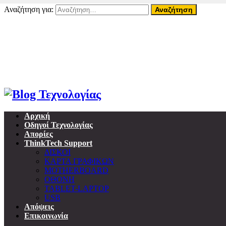
Αναζήτηση για:
06 Αυγούστου, 2026
Home
About ThinkTech
Όροι Χρήσης
Επικοινωνία
Προσωπικά δεδομένα & GDPR
Αρχική
Οδηγοί Τεχνολογίας
Απορίες
ThinkTech Support
ΔΙΣΚΟΙ
ΚΑΡΤΑ ΓΡΑΦΙΚΩΝ
MOTHERBOARD
ΟΘΟΝΗ
TABLET-LAPTOP
USB
Απόψεις
Επικοινωνία