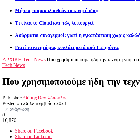
Μήπως παρακολουθούν το κινητό σου;
Τι είναι το Cloud και πώς λειτουργεί
Ασύρματοι συναγερμοί: γιατί η εγκατάσταση χωρίς καλώδ
Γιατί το κινητό μας κολλάει μετά από 1-2 χρόνια;
ΑΡΧΙΚΗ
Tech News
Που χρησιμοποιούμε ήδη την τεχνητή νοημοσ
Tech News
Που χρησιμοποιούμε ήδη την τεχ
Publisher:
Θέμης Βασιλόπουλος
Posted on
26 Σεπτεμβρίου 2023
7′ ανάγνωση
0
10,876
Share on Facebook
Share on Linkedin