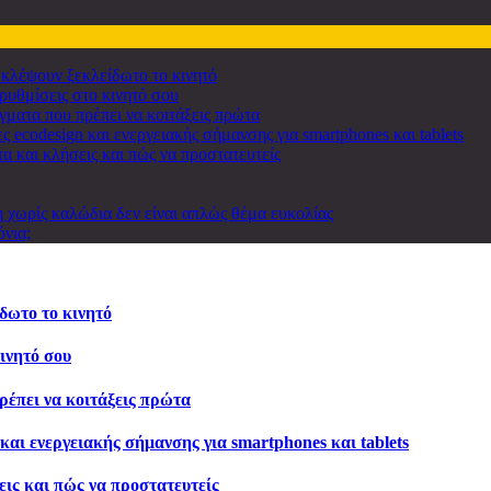
 κλέψουν ξεκλείδωτο το κινητό
 ρυθμίσεις στο κινητό σου
γματα που πρέπει να κοιτάξεις πρώτα
 ecodesign και ενεργειακής σήμανσης για smartphones και tablets
α και κλήσεις και πώς να προστατευτείς
 χωρίς καλώδια δεν είναι απλώς θέμα ευκολίας
όνια;
δωτο το κινητό
κινητό σου
ρέπει να κοιτάξεις πρώτα
και ενεργειακής σήμανσης για smartphones και tablets
εις και πώς να προστατευτείς