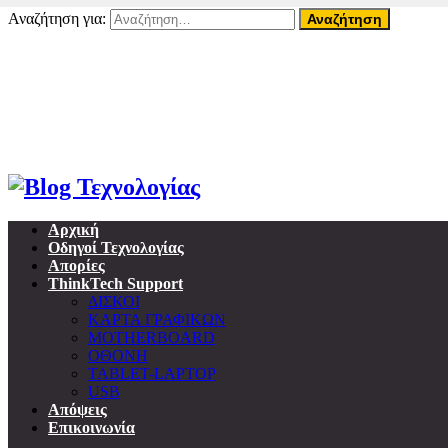
Αναζήτηση για:
07 Αυγούστου, 2026
Home
About ThinkTech
Όροι Χρήσης
Επικοινωνία
Προσωπικά δεδομένα & GDPR
Αρχική
Οδηγοί Τεχνολογίας
Απορίες
ThinkTech Support
ΔΙΣΚΟΙ
ΚΑΡΤΑ ΓΡΑΦΙΚΩΝ
MOTHERBOARD
ΟΘΟΝΗ
TABLET-LAPTOP
USB
Απόψεις
Επικοινωνία