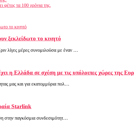
ι φέτος τα 100 χρόνια της.
υν ξεκλείδωτο το κινητό
ριν λίγες μέρες συνομιλούσα με έναν …
έχει η Ελλάδα σε σχέση με τις υπόλοιπες χώρες της Ευ
τητας μας και για εκατομμύρια πολ…
ραία Starlink
ταση στην παγκόσμια συνδεσιμότητ…