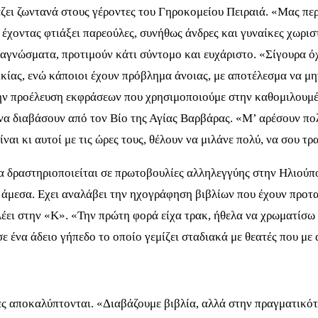
ζει ζωντανά στους γέροντες του Γηροκομείου Πειραιά. «Μας πε
, έχοντας φτιάξει παρεούλες, συνήθως άνδρες και γυναίκες χωρι
αγνώσματα, προτιμούν κάτι σύντομο και ευχάριστο. «Σίγουρα όχι
ίας, ενώ κάποιοι έχουν πρόβλημα άνοιας, με αποτέλεσμα να μην
την προέλευση εκφράσεων που χρησιμοποιούμε στην καθομιλουμέ
να διαβάσουν από τον Βίο της Αγίας Βαρβάρας. «Μ’ αρέσουν πολ
ναι κι αυτοί με τις ώρες τους, θέλουν να μιλάνε πολύ, να σου τ
ια δραστηριοποιείται σε πρωτοβουλίες αλληλεγγύης στην Ηλιούπ
 άμεσα. Εχει αναλάβει την ηχογράφηση βιβλίων που έχουν προτ
λέει στην «Κ». «Την πρώτη φορά είχα τρακ, ήθελα να χρωματίσω
σε ένα άδειο γήπεδο το οποίο γεμίζει σταδιακά με θεατές που μ
ες αποκαλύπτονται. «Διαβάζουμε βιβλία, αλλά στην πραγματικότ