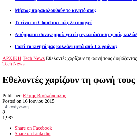
Μήπως παρακολουθούν το κινητό σου;
Τι είναι το Cloud και πώς λειτουργεί
Ασύρματοι συναγερμοί: γιατί η εγκατάσταση χωρίς καλώδ
Γιατί το κινητό μας κολλάει μετά από 1-2 χρόνια;
ΑΡΧΙΚΗ
Tech News
Εθελοντές χαρίζουν τη φωνή τους διαβάζοντας
Tech News
Εθελοντές χαρίζουν τη φωνή τους 
Publisher:
Θέμης Βασιλόπουλος
Posted on
16 Ιουνίου 2015
4′ ανάγνωση
0
1,987
Share on Facebook
Share on Linkedin