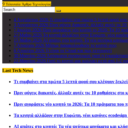
9
Τελευταία
Άρθρα Τεχνολογίας
4 Αυγούστου 2026
Τι συμβαίνει στα πρώτα 5 λεπτά αφού σου
3 Αυγούστου 2026
Πριν φύγεις διακοπές, άλλαξε αυτές τις 10
7 Ιουλίου 2026
Πριν αγοράσεις νέο κινητό το 2026: Τα 10 πρά
27 Μαΐου 2026
Τα κινητά αλλάζουν στην Ευρώπη, νέοι κανόνες
15 Μαΐου 2026
AI απάτες στο κινητό: Τα νέα ψεύτικα μηνύματ
7 Απριλίου 2026
Μήπως παρακολουθούν το κινητό σου;
6 Απριλίου 2026
Τι είναι το Cloud και πώς λειτουργεί
30 Μαρτίου 2026
Ασύρματοι συναγερμοί: γιατί η εγκατάσταση
22 Μαρτίου 2026
Γιατί το κινητό μας κολλάει μετά από 1-2 χρ
Last Tech News
Τι συμβαίνει στα πρώτα 5 λεπτά αφού σου κλέψουν ξεκλεί
Πριν φύγεις διακοπές, άλλαξε αυτές τις 10 ρυθμίσεις στο 
Πριν αγοράσεις νέο κινητό το 2026: Τα 10 πράγματα που π
Τα κινητά αλλάζουν στην Ευρώπη, νέοι κανόνες ecodesign 
AI απάτες στο κινητό: Τα νέα ψεύτικα μηνύματα και κλήσ