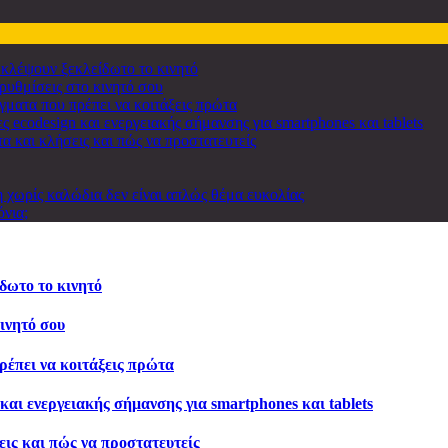
 κλέψουν ξεκλείδωτο το κινητό
 ρυθμίσεις στο κινητό σου
γματα που πρέπει να κοιτάξεις πρώτα
 ecodesign και ενεργειακής σήμανσης για smartphones και tablets
α και κλήσεις και πώς να προστατευτείς
 χωρίς καλώδια δεν είναι απλώς θέμα ευκολίας
όνια;
δωτο το κινητό
κινητό σου
ρέπει να κοιτάξεις πρώτα
και ενεργειακής σήμανσης για smartphones και tablets
εις και πώς να προστατευτείς