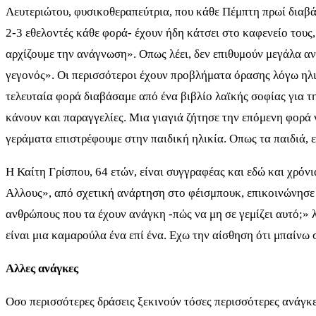
Λευτεριώτου, φυσικοθεραπεύτρια, που κάθε Πέμπτη πρωί διαβά
2-3 εθελοντές κάθε φορά- έχουν ήδη κάτσει στο καφενείο τους
αρχίζουμε την ανάγνωση». Οπως λέει, δεν επιθυμούν μεγάλα αν
γεγονός». Οι περισσότεροι έχουν προβλήματα όρασης λόγω ηλικ
τελευταία φορά διαβάσαμε από ένα βιβλίο λαϊκής σοφίας για 
κάνουν και παραγγελίες. Μια γιαγιά ζήτησε την επόμενη φορά 
γεράματα επιστρέφουμε στην παιδική ηλικία. Οπως τα παιδιά, εί
Η Καίτη Γρίσπου, 64 ετών, είναι συγγραφέας και εδώ και χρόν
Αλλους», από σχετική ανάρτηση στο φέισμπουκ, επικοινώνησε
ανθρώπους που τα έχουν ανάγκη -πώς να μη σε γεμίζει αυτό;» 
είναι μια καμαρούλα ένα επί ένα. Εχω την αίσθηση ότι μπαίνω 
Aλλες ανάγκες
Οσο περισσότερες δράσεις ξεκινούν τόσες περισσότερες ανάγκ