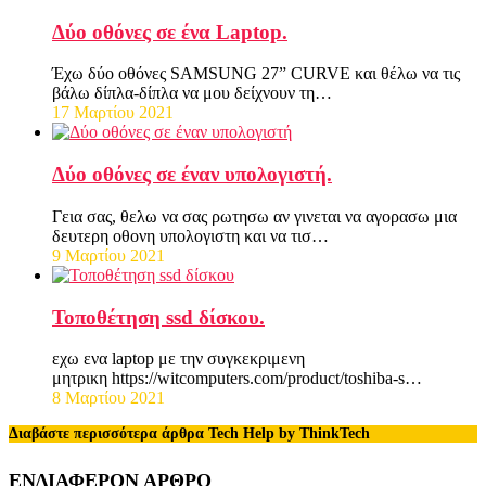
Δύο οθόνες σε ένα Laptop.
Έχω δύο οθόνες SAMSUNG 27” CURVE και θέλω να τις
βάλω δίπλα-δίπλα να μου δείχνουν τη…
17 Μαρτίου 2021
Δύο οθόνες σε έναν υπολογιστή.
Γεια σας, θελω να σας ρωτησω αν γινεται να αγορασω μια
δευτερη οθονη υπολογιστη και να τισ…
9 Μαρτίου 2021
Τοποθέτηση ssd δίσκου.
εχω ενα laptop με την συγκεκριμενη
μητρικη https://witcomputers.com/product/toshiba-s…
8 Μαρτίου 2021
Διαβάστε περισσότερα άρθρα Tech Help by ThinkTech
ΕΝΔΙΑΦΕΡΟΝ ΑΡΘΡΟ