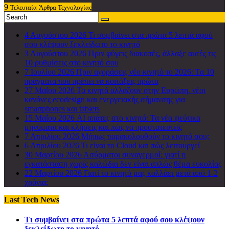
9
Τελευταία
Άρθρα Τεχνολογίας
4 Αυγούστου 2026
Τι συμβαίνει στα πρώτα 5 λεπτά αφού
σου κλέψουν ξεκλείδωτο το κινητό
3 Αυγούστου 2026
Πριν φύγεις διακοπές, άλλαξε αυτές τις
10 ρυθμίσεις στο κινητό σου
7 Ιουλίου 2026
Πριν αγοράσεις νέο κινητό το 2026: Τα 10
πράγματα που πρέπει να κοιτάξεις πρώτα
27 Μαΐου 2026
Τα κινητά αλλάζουν στην Ευρώπη, νέοι
κανόνες ecodesign και ενεργειακής σήμανσης για
smartphones και tablets
15 Μαΐου 2026
AI απάτες στο κινητό: Τα νέα ψεύτικα
μηνύματα και κλήσεις και πώς να προστατευτείς
7 Απριλίου 2026
Μήπως παρακολουθούν το κινητό σου;
6 Απριλίου 2026
Τι είναι το Cloud και πώς λειτουργεί
30 Μαρτίου 2026
Ασύρματοι συναγερμοί: γιατί η
εγκατάσταση χωρίς καλώδια δεν είναι απλώς θέμα ευκολίας
22 Μαρτίου 2026
Γιατί το κινητό μας κολλάει μετά από 1-2
χρόνια;
Last Tech News
Τι συμβαίνει στα πρώτα 5 λεπτά αφού σου κλέψουν
ξεκλείδωτο το κινητό