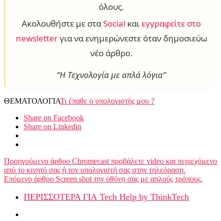
όλους.
Ακολουθήστε με στα
Social
και
εγγραφείτε στο
newsletter
για να ενημερώνεστε όταν δημοσιεύω
νέο άρθρο.
“Η Τεχνολογία με απλά λόγια”
ΘΕΜΑΤΟΛΟΓΙΑ
Τι έπαθε ο υπολογιστής μου ?
Share on Facebook
Share on Linkedin
Προηγούμενο άρθρο
Chromecast προβάλετε video και περιεχόμενο
από το κινητό σας ή τον υπολογιστή σας στην τηλεόραση.
Επόμενο άρθρο
Screen shot την οθόνη σας με απλούς τρόπους.
ΠΕΡΙΣΣΟΤΕΡΑ ΓΙΑ Tech Help by ThinkTech