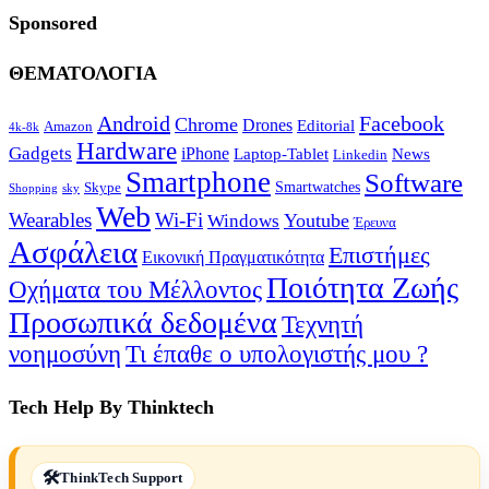
Sponsored
ΘΕΜΑΤΟΛΟΓΙΑ
Android
Facebook
Chrome
Drones
Editorial
Amazon
4k-8k
Hardware
Gadgets
iPhone
Laptop-Tablet
News
Linkedin
Smartphone
Software
Smartwatches
Skype
Shopping
sky
Web
Wearables
Wi-Fi
Youtube
Windows
Έρευνα
Ασφάλεια
Επιστήμες
Εικονική Πραγματικότητα
Ποιότητα Ζωής
Οχήματα του Μέλλοντος
Προσωπικά δεδομένα
Τεχνητή
νοημοσύνη
Τι έπαθε ο υπολογιστής μου ?
Tech Help By Thinktech
ThinkTech Support