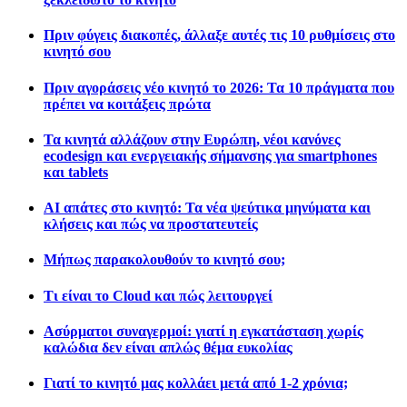
Πριν φύγεις διακοπές, άλλαξε αυτές τις 10 ρυθμίσεις στο
κινητό σου
Πριν αγοράσεις νέο κινητό το 2026: Τα 10 πράγματα που
πρέπει να κοιτάξεις πρώτα
Τα κινητά αλλάζουν στην Ευρώπη, νέοι κανόνες
ecodesign και ενεργειακής σήμανσης για smartphones
και tablets
AI απάτες στο κινητό: Τα νέα ψεύτικα μηνύματα και
κλήσεις και πώς να προστατευτείς
Μήπως παρακολουθούν το κινητό σου;
Τι είναι το Cloud και πώς λειτουργεί
Ασύρματοι συναγερμοί: γιατί η εγκατάσταση χωρίς
καλώδια δεν είναι απλώς θέμα ευκολίας
Γιατί το κινητό μας κολλάει μετά από 1-2 χρόνια;