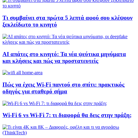
Τι συμβαίνει στα πρώτα 5 λεπτά αφού σου κλέψουν
ξεκλείδωτο το κινητό
AI απάτες στο κινητό: Τα νέα ψεύτικα μηνύματα
και κλήσεις και πώς να προστατευτείς
Πώς να έχεις Wi-Fi παντού στο σπίτι: πρακτικός
οδηγός για σταθερό σήμα
Wi-Fi 6 vs Wi-Fi 7: τι διαφορά θα δεις στην πράξη;