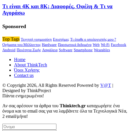
Τι είναι 4K και 8K; Διαφορές, Οφέλη & Τι να
Αγοράσω
Sponsored
Top Tags
Τεχνητή νοημοσύνη
Επιστήμες
Τι έπαθε ο υπολογιστής μου ?
Οχήματα του Μέλλοντος
Hardware
Προσωπικά δεδομένα
Web
Wi-Fi
Facebook
Android
Ποιότητα Ζωής
Ασφάλεια
Software
Smartphone
Wearables
Home
About ThinkTech
Όροι Χρήσης
Contact us
© Copyright 2026, All Rights Reserved Powered by
V@T
|
Designed by ThinkProject
Πάντα ενημερωμένοι!
Αν σας αρέσουν τα άρθρα του
Thinktech.gr
καταχωρήστε ένα
όνομα και το email σας για να λαμβάνετε όλα τα Τεχνολογικά Νέα,
2 email/μήνα!