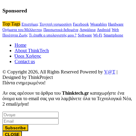
Sponsored
Top Tags
Επιστήμες
Τεχνητή νοημοσύνη
Facebook
Wearables
Hardware
Οχήματα του Μέλλοντος
Προσωπικά δεδομένα
Ασφάλεια
Android
Web
Ποιότητα Ζωής
Τι έπαθε ο υπολογιστής μου ?
Software
Wi-Fi
Smartphone
Home
About ThinkTech
Όροι Χρήσης
Contact us
© Copyright 2026, All Rights Reserved Powered by
V@T
|
Designed by ThinkProject
Πάντα ενημερωμένοι!
Αν σας αρέσουν τα άρθρα του
Thinktech.gr
καταχωρήστε ένα
όνομα και το email σας για να λαμβάνετε όλα τα Τεχνολογικά Νέα,
2 email/μήνα!
Subscribe
CLOSE