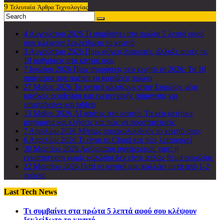
9
Τελευταία
Άρθρα Τεχνολογίας
4 Αυγούστου 2026
Τι συμβαίνει στα πρώτα 5 λεπτά αφού
σου κλέψουν ξεκλείδωτο το κινητό
3 Αυγούστου 2026
Πριν φύγεις διακοπές, άλλαξε αυτές τις
10 ρυθμίσεις στο κινητό σου
7 Ιουλίου 2026
Πριν αγοράσεις νέο κινητό το 2026: Τα 10
πράγματα που πρέπει να κοιτάξεις πρώτα
27 Μαΐου 2026
Τα κινητά αλλάζουν στην Ευρώπη, νέοι
κανόνες ecodesign και ενεργειακής σήμανσης για
smartphones και tablets
15 Μαΐου 2026
AI απάτες στο κινητό: Τα νέα ψεύτικα
μηνύματα και κλήσεις και πώς να προστατευτείς
7 Απριλίου 2026
Μήπως παρακολουθούν το κινητό σου;
6 Απριλίου 2026
Τι είναι το Cloud και πώς λειτουργεί
30 Μαρτίου 2026
Ασύρματοι συναγερμοί: γιατί η
εγκατάσταση χωρίς καλώδια δεν είναι απλώς θέμα ευκολίας
22 Μαρτίου 2026
Γιατί το κινητό μας κολλάει μετά από 1-2
χρόνια;
Last Tech News
Τι συμβαίνει στα πρώτα 5 λεπτά αφού σου κλέψουν
ξεκλείδωτο το κινητό