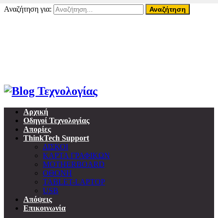
Αναζήτηση για:
07 Αυγούστου, 2026
Home
About ThinkTech
Όροι Χρήσης
Επικοινωνία
Προσωπικά δεδομένα & GDPR
Αρχική
Οδηγοί Τεχνολογίας
Απορίες
ThinkTech Support
ΔΙΣΚΟΙ
ΚΑΡΤΑ ΓΡΑΦΙΚΩΝ
MOTHERBOARD
ΟΘΟΝΗ
TABLET-LAPTOP
USB
Απόψεις
Επικοινωνία