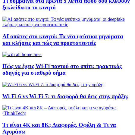
Τι συμβαίνει στα πρώτα 5 λεπτά αφού σου κλέψουν
ξεκλείδωτο το κινητό
AI απάτες στο κινητό: Τα νέα ψεύτικα μηνύματα
και κλήσεις και πώς να προστατευτείς
Πώς να έχεις Wi-Fi παντού στο σπίτι: πρακτικός
οδηγός για σταθερό σήμα
Wi-Fi 6 vs Wi-Fi 7: τι διαφορά θα δεις στην πράξη;
Τι είναι 4K και 8K; Διαφορές, Οφέλη & Τι να
Αγοράσω