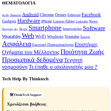
ΘΕΜΑΤΟΛΟΓΙΑ
Android
Facebook
Chrome
Drones
Editorial
Amazon
4k-8k
Hardware
Gadgets
iPhone
Laptop-Tablet
News
Linkedin
Smartphone
Software
Smartwatches
Skype
Shopping
sky
Web
Wearables
Wi-Fi
Youtube
Windows
Έρευνα
Ασφάλεια
Επιστήμες
Εικονική Πραγματικότητα
Ποιότητα Ζωής
Οχήματα του Μέλλοντος
Προσωπικά δεδομένα
Τεχνητή
νοημοσύνη
Τι έπαθε ο υπολογιστής μου ?
Tech Help By Thinktech
ThinkTech Support
Χρειάζεσαι βοήθεια;