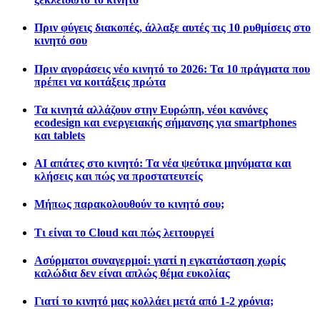
Πριν φύγεις διακοπές, άλλαξε αυτές τις 10 ρυθμίσεις στο
κινητό σου
Πριν αγοράσεις νέο κινητό το 2026: Τα 10 πράγματα που
πρέπει να κοιτάξεις πρώτα
Τα κινητά αλλάζουν στην Ευρώπη, νέοι κανόνες
ecodesign και ενεργειακής σήμανσης για smartphones
και tablets
AI απάτες στο κινητό: Τα νέα ψεύτικα μηνύματα και
κλήσεις και πώς να προστατευτείς
Μήπως παρακολουθούν το κινητό σου;
Τι είναι το Cloud και πώς λειτουργεί
Ασύρματοι συναγερμοί: γιατί η εγκατάσταση χωρίς
καλώδια δεν είναι απλώς θέμα ευκολίας
Γιατί το κινητό μας κολλάει μετά από 1-2 χρόνια;