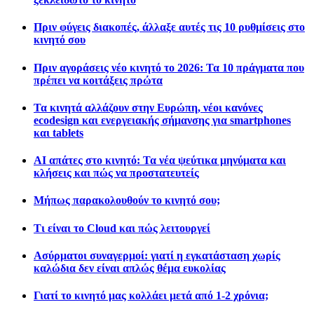
Πριν φύγεις διακοπές, άλλαξε αυτές τις 10 ρυθμίσεις στο
κινητό σου
Πριν αγοράσεις νέο κινητό το 2026: Τα 10 πράγματα που
πρέπει να κοιτάξεις πρώτα
Τα κινητά αλλάζουν στην Ευρώπη, νέοι κανόνες
ecodesign και ενεργειακής σήμανσης για smartphones
και tablets
AI απάτες στο κινητό: Τα νέα ψεύτικα μηνύματα και
κλήσεις και πώς να προστατευτείς
Μήπως παρακολουθούν το κινητό σου;
Τι είναι το Cloud και πώς λειτουργεί
Ασύρματοι συναγερμοί: γιατί η εγκατάσταση χωρίς
καλώδια δεν είναι απλώς θέμα ευκολίας
Γιατί το κινητό μας κολλάει μετά από 1-2 χρόνια;