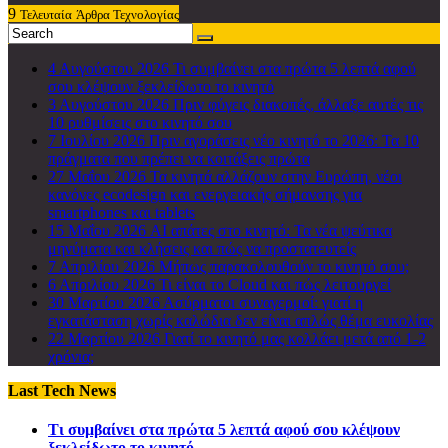
9
Τελευταία
Άρθρα Τεχνολογίας
4 Αυγούστου 2026
Τι συμβαίνει στα πρώτα 5 λεπτά αφού
σου κλέψουν ξεκλείδωτο το κινητό
3 Αυγούστου 2026
Πριν φύγεις διακοπές, άλλαξε αυτές τις
10 ρυθμίσεις στο κινητό σου
7 Ιουλίου 2026
Πριν αγοράσεις νέο κινητό το 2026: Τα 10
πράγματα που πρέπει να κοιτάξεις πρώτα
27 Μαΐου 2026
Τα κινητά αλλάζουν στην Ευρώπη, νέοι
κανόνες ecodesign και ενεργειακής σήμανσης για
smartphones και tablets
15 Μαΐου 2026
AI απάτες στο κινητό: Τα νέα ψεύτικα
μηνύματα και κλήσεις και πώς να προστατευτείς
7 Απριλίου 2026
Μήπως παρακολουθούν το κινητό σου;
6 Απριλίου 2026
Τι είναι το Cloud και πώς λειτουργεί
30 Μαρτίου 2026
Ασύρματοι συναγερμοί: γιατί η
εγκατάσταση χωρίς καλώδια δεν είναι απλώς θέμα ευκολίας
22 Μαρτίου 2026
Γιατί το κινητό μας κολλάει μετά από 1-2
χρόνια;
Last Tech News
Τι συμβαίνει στα πρώτα 5 λεπτά αφού σου κλέψουν
ξεκλείδωτο το κινητό