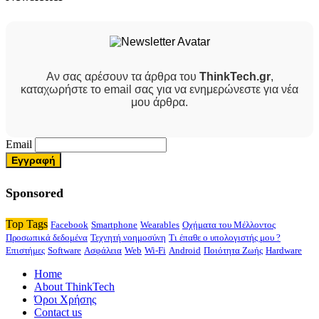
Αν σας αρέσουν τα άρθρα του
ThinkTech.gr
,
καταχωρήστε το email σας για να ενημερώνεστε για νέα
μου άρθρα.
Email
Sponsored
Top Tags
Facebook
Smartphone
Wearables
Οχήματα του Μέλλοντος
Προσωπικά δεδομένα
Τεχνητή νοημοσύνη
Τι έπαθε ο υπολογιστής μου ?
Επιστήμες
Software
Ασφάλεια
Web
Wi-Fi
Android
Ποιότητα Ζωής
Hardware
Home
About ThinkTech
Όροι Χρήσης
Contact us