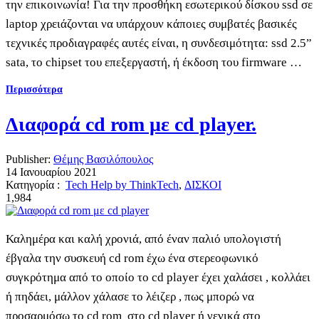
την επικοινωνία! Για την προσθήκη εσωτερικού δίσκου ssd σε
laptop χρειάζονται να υπάρχουν κάποιες συμβατές βασικές
τεχνικές προδιαγραφές αυτές είναι, η συνδεσιμότητα: ssd 2.5”
sata, το chipset του επεξεργαστή, ή έκδοση του firmware …
Περισσότερα
Διαφορά cd rom με cd player.
Publisher:
Θέμης Βασιλόπουλος
14 Ιανουαρίου 2021
Κατηγορία :
Tech Help by ThinkTech
,
ΔΙΣΚΟΙ
1,984
Καλημέρα και καλή χρονιά, από έναν παλιό υπολογιστή
έβγαλα την συσκευή cd rom έχω ένα στερεοφωνικό
συγκρότημα από το οποίο το cd player έχει χαλάσει , κολλάει
ή πηδάει, μάλλον χάλασε το λέιζερ , πως μπορώ να
προσαρμόσω το cd rom στο cd player ή γενικά στο