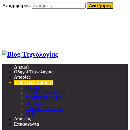
Αναζήτηση για:
07 Αυγούστου, 2026
Home
About ThinkTech
Όροι Χρήσης
Επικοινωνία
Προσωπικά δεδομένα & GDPR
Αρχική
Οδηγοί Τεχνολογίας
Απορίες
ThinkTech Support
ΔΙΣΚΟΙ
ΚΑΡΤΑ ΓΡΑΦΙΚΩΝ
MOTHERBOARD
ΟΘΟΝΗ
TABLET-LAPTOP
USB
Απόψεις
Επικοινωνία