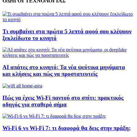
ΟΔΗΓΟΙ ΤΕΧΝΟΛΟΓΙΑΣ
Τι συμβαίνει στα πρώτα 5 λεπτά αφού σου κλέψουν
ξεκλείδωτο το κινητό
AI απάτες στο κινητό: Τα νέα ψεύτικα μηνύματα
και κλήσεις και πώς να προστατευτείς
Πώς να έχεις Wi-Fi παντού στο σπίτι: πρακτικός
οδηγός για σταθερό σήμα
Wi-Fi 6 vs Wi-Fi 7: τι διαφορά θα δεις στην πράξη;