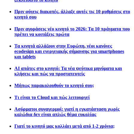
Πριν φύγεις διακοπές, άλλαξε αυτές τις 10 ρυθμίσεις στο
κινητό σου
Πριν αγοράσεις νέο κινητό το 2026: Τα 10 πράγματα που
πρέπει να κοιτάξεις πρώτα
Τα κινητά αλλάζουν στην Ευρώπη, νέοι κανόνες
ecodesign και ενεργειακής σήμανσης για smartphones
και tablets
AI απάτες στο κινητό: Τα νέα ψεύτικα μηνύματα και
κλήσεις και πώς να προστατευτείς
Μήπως παρακολουθούν το κινητό σου;
Τι είναι το Cloud και πώς λειτουργεί
Ασύρματοι συναγερμοί: γιατί η εγκατάσταση χωρίς
καλώδια δεν είναι απλώς θέμα ευκολίας
Γιατί το κινητό μας κολλάει μετά από 1-2 χρόνια;