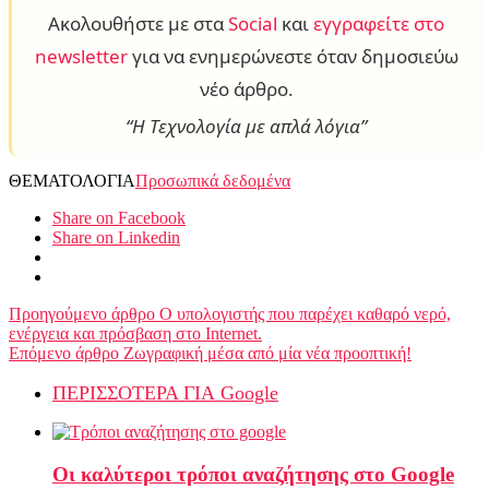
Ακολουθήστε με στα
Social
και
εγγραφείτε στο
newsletter
για να ενημερώνεστε όταν δημοσιεύω
νέο άρθρο.
“Η Τεχνολογία με απλά λόγια”
ΘΕΜΑΤΟΛΟΓΙΑ
Προσωπικά δεδομένα
Share on Facebook
Share on Linkedin
Προηγούμενο άρθρο
Ο υπολογιστής που παρέχει καθαρό νερό,
ενέργεια και πρόσβαση στο Internet.
Επόμενο άρθρο
Ζωγραφική μέσα από μία νέα προοπτική!
ΠΕΡΙΣΣΟΤΕΡΑ ΓΙΑ Google
Οι καλύτεροι τρόποι αναζήτησης στο Google