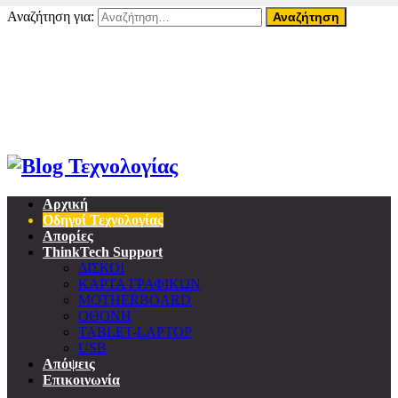
Αναζήτηση για:
07 Αυγούστου, 2026
Home
About ThinkTech
Όροι Χρήσης
Επικοινωνία
Προσωπικά δεδομένα & GDPR
Αρχική
Οδηγοί Τεχνολογίας
Απορίες
ThinkTech Support
ΔΙΣΚΟΙ
ΚΑΡΤΑ ΓΡΑΦΙΚΩΝ
MOTHERBOARD
ΟΘΟΝΗ
TABLET-LAPTOP
USB
Απόψεις
Επικοινωνία