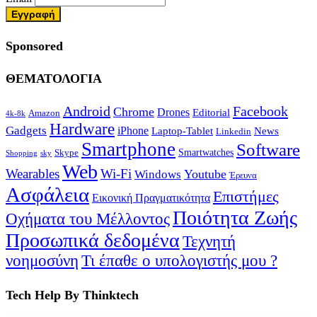
Sponsored
ΘΕΜΑΤΟΛΟΓΙΑ
Android
Facebook
Chrome
Drones
Editorial
Amazon
4k-8k
Hardware
Gadgets
iPhone
Laptop-Tablet
News
Linkedin
Smartphone
Software
Smartwatches
Skype
Shopping
sky
Web
Wearables
Wi-Fi
Youtube
Windows
Έρευνα
Ασφάλεια
Επιστήμες
Εικονική Πραγματικότητα
Ποιότητα Ζωής
Οχήματα του Μέλλοντος
Προσωπικά δεδομένα
Τεχνητή
νοημοσύνη
Τι έπαθε ο υπολογιστής μου ?
Tech Help By Thinktech