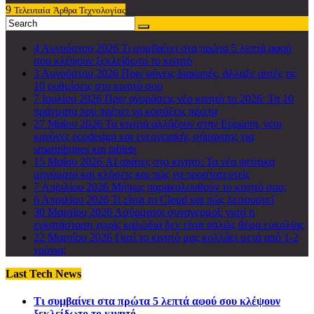
9
Τελευταία
Άρθρα Τεχνολογίας
4 Αυγούστου 2026
Τι συμβαίνει στα πρώτα 5 λεπτά αφού
σου κλέψουν ξεκλείδωτο το κινητό
3 Αυγούστου 2026
Πριν φύγεις διακοπές, άλλαξε αυτές τις
10 ρυθμίσεις στο κινητό σου
7 Ιουλίου 2026
Πριν αγοράσεις νέο κινητό το 2026: Τα 10
πράγματα που πρέπει να κοιτάξεις πρώτα
27 Μαΐου 2026
Τα κινητά αλλάζουν στην Ευρώπη, νέοι
κανόνες ecodesign και ενεργειακής σήμανσης για
smartphones και tablets
15 Μαΐου 2026
AI απάτες στο κινητό: Τα νέα ψεύτικα
μηνύματα και κλήσεις και πώς να προστατευτείς
7 Απριλίου 2026
Μήπως παρακολουθούν το κινητό σου;
6 Απριλίου 2026
Τι είναι το Cloud και πώς λειτουργεί
30 Μαρτίου 2026
Ασύρματοι συναγερμοί: γιατί η
εγκατάσταση χωρίς καλώδια δεν είναι απλώς θέμα ευκολίας
22 Μαρτίου 2026
Γιατί το κινητό μας κολλάει μετά από 1-2
χρόνια;
Last Tech News
Τι συμβαίνει στα πρώτα 5 λεπτά αφού σου κλέψουν
ξεκλείδωτο το κινητό