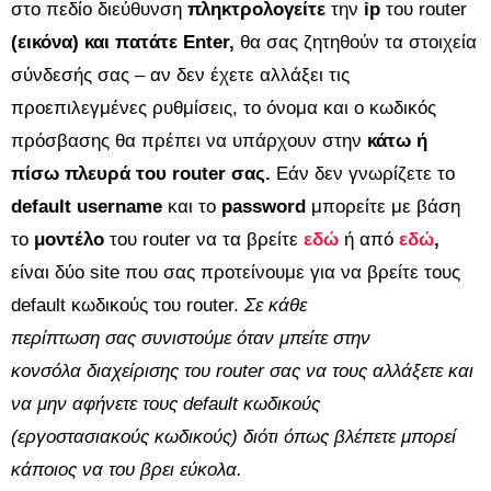
στο πεδίο διεύθυνση
πληκτρολογείτε
την
ip
του router
(εικόνα) και πατάτε Enter,
θα σας ζητηθούν τα στοιχεία
σύνδεσής σας – αν δεν έχετε αλλάξει τις
προεπιλεγμένες ρυθμίσεις, το όνομα και ο κωδικός
πρόσβασης θα πρέπει να υπάρχουν στην
κάτω ή
πίσω πλευρά του router σας.
Εάν δεν γνωρίζετε το
default username
και το
password
μπορείτε με βάση
το
μοντέλο
του router να τα βρείτε
εδώ
ή από
εδώ
,
είναι δύο site που σας προτείνουμε για να βρείτε τους
default κωδικούς του router.
Σε κάθε
περίπτωση σας συνιστούμε όταν μπείτε στην
κονσόλα διαχείρισης του router σας να τους αλλάξετε και
να μην αφήνετε τους default κωδικούς
(εργοστασιακούς κωδικούς) διότι όπως βλέπετε μπορεί
κάποιος να του βρει εύκολα.