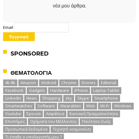
νέα μου άρθρα.
Email
SPONSORED
ΘΕΜΑΤΟΛΟΓΙΑ
4k-8k
Amazon
Android
Chrome
Drones
Editorial
Facebook
Gadgets
Hardware
iPhone
Laptop-Tablet
Linkedin
News
Shopping
sky
Skype
Smartphone
Smartwatches
Software
Wearables
Web
Wi-Fi
Windows
Youtube
Έρευνα
Ασφάλεια
Εικονική Πραγματικότητα
Επιστήμες
Οχήματα του Μέλλοντος
Ποιότητα Ζωής
Προσωπικά δεδομένα
Τεχνητή νοημοσύνη
Τι έπαθε ο υπολογιστής μου ?